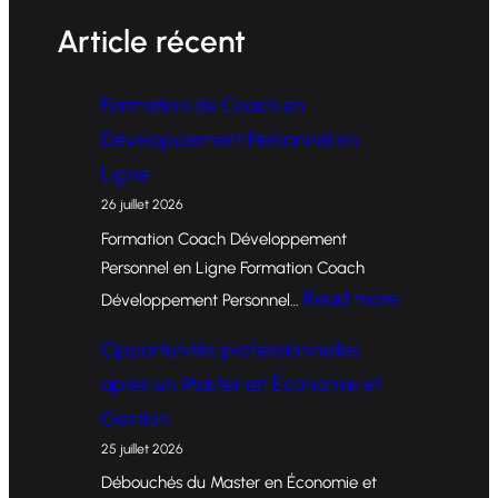
Article récent
Formation de Coach en
Développement Personnel en
Ligne
26 juillet 2026
Formation Coach Développement
Personnel en Ligne Formation Coach
:
Read more
Développement Personnel…
F
Opportunités professionnelles
o
après un Master en Économie et
r
Gestion
m
25 juillet 2026
a
Débouchés du Master en Économie et