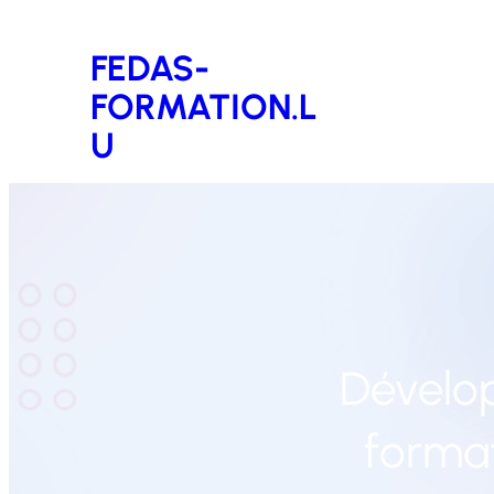
Aller
FEDAS-
au
FORMATION.L
contenu
U
Dévelo
format