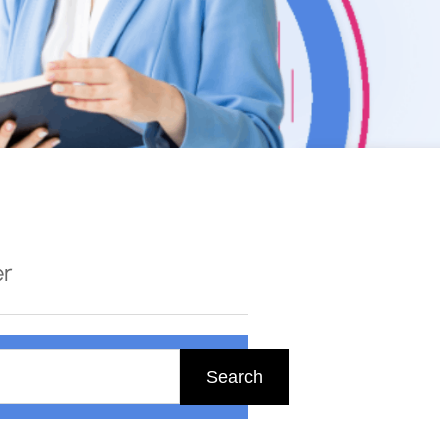
er
Search