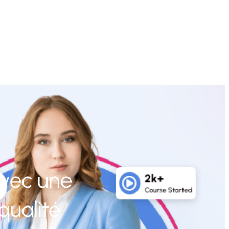
vec une
qualité