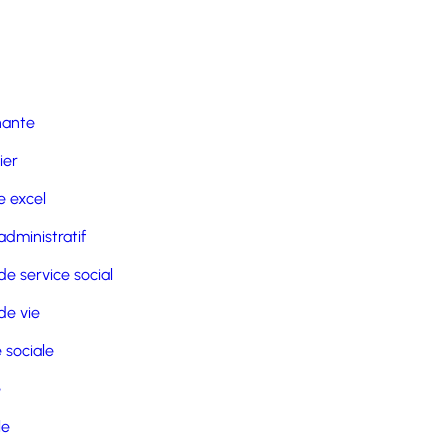
nante
ier
 excel
administratif
de service social
de vie
 sociale
e
le