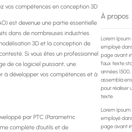
e
pez vos compétences en conception 3D
r
À propos
c
O) est devenue une partie essentielle
h
ts dans de nombreuses industries.
e
Lorem Ipsum 
a modélisation 3D et la conception de
employé dans 
contesté. Si vous êtes un professionnel
page avant im
faux texte st
ge de ce logiciel puissant, une
années 1500,
er à développer vos compétences et à
assembla ens
pour réaliser
texte.
Lorem Ipsum 
éveloppé par PTC (Parametric
employé dans 
page avant im
me complète d’outils et de