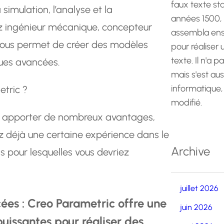
faux texte st
 simulation, l’analyse et la
années 1500,
z ingénieur mécanique, concepteur
assembla ens
c vous permet de créer des modèles
pour réaliser
texte. Il n'a p
iques avancées.
mais s'est au
informatique,
etric ?
modifié.
s apporter de nombreux avantages,
 déjà une certaine expérience dans le
Archive
 pour lesquelles vous devriez
juillet 2026
ées : Creo Parametric offre une
juin 2026
puissantes pour réaliser des