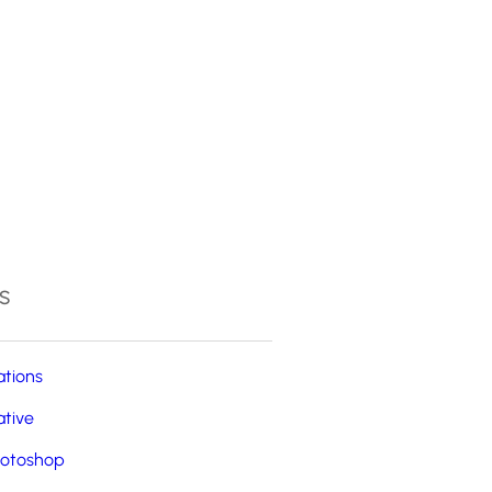
4
s
ations
ative
otoshop