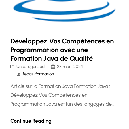
Développez Vos Compétences en
Programmation avec une
Formation Java de Qualité
Uncategorized
28 mars 2024
fedas-formation
Article sur la Formation Java Formation Java :
Développez Vos Compétences en
Programmation Java est l’un des langages de
programmation les plus populaires et les plus
Continue Reading
utilisés dans le monde de la technologie. Sa