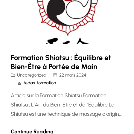
Formation Shiatsu : Équilibre et
Bien-Être à Portée de Main
Uncategorized
22 mars 2024
fedas-formation
Article sur la Formation Shiatsu Formation
Shiatsu : L’Art du Bien-Être et de l’Équilibre Le
Shiatsu est une technique de massage d’origine
japonaise qui vise à rétablir l’équilibre
Continue Reading
énergétique du corps en appliquant des