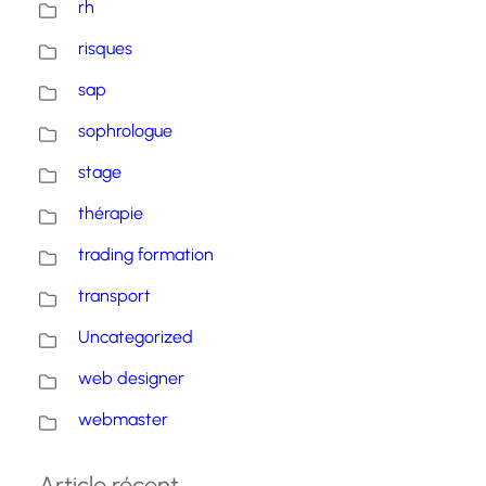
rh
risques
sap
sophrologue
stage
thérapie
trading formation
transport
Uncategorized
web designer
webmaster
Article récent