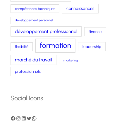
connaissances
compétences techniques
développement personnel
développement professionnel
finance
formation
leadership
flexibilité
marché du travail
marketing
professionnels
Social Icons
F
I
L
T
W
a
n
i
w
h