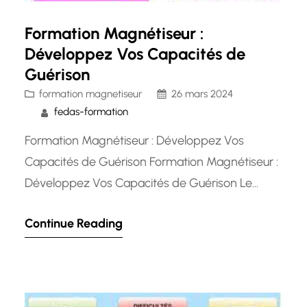
Formation Magnétiseur :
Développez Vos Capacités de
Guérison
formation magnetiseur
26 mars 2024
fedas-formation
Formation Magnétiseur : Développez Vos
Capacités de Guérison Formation Magnétiseur :
Développez Vos Capacités de Guérison Le
magnétisme est une pratique ancienne qui vise
Continue Reading
à canaliser l’énergie pour soulager la douleur,
favoriser la guérison et rétablir l’équilibre
énergétique du corps. De plus en plus de
personnes se tournent vers les magnétiseurs