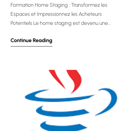
Formation Home Staging : Transformez les
Espaces et Impressionnez les Acheteurs
Potentiels Le home staging est devenu une
pratique essentielle pour mettre en valeur une
Continue Reading
propriété à vendre et attirer l’attention des
acheteurs potentiels. Cette technique consiste à
optimiser l’apparence d’un bien immobilier en le
rendant plus attrayant et accueillant, afin
d’accélérer sa vente et…