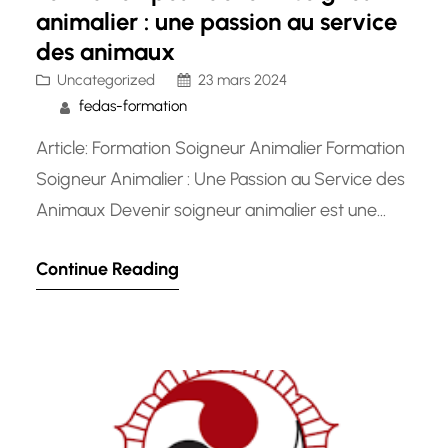
animalier : une passion au service
des animaux
Uncategorized
23 mars 2024
fedas-formation
Article: Formation Soigneur Animalier Formation
Soigneur Animalier : Une Passion au Service des
Animaux Devenir soigneur animalier est une
vocation qui allie amour des animaux,
Continue Reading
dévouement et compétences techniques. Les
soigneurs animaliers jouent un rôle essentiel
dans le bien-être et les soins des animaux dans
les zoos, les parcs animaliers, les refuges et
d’autres établissements.…