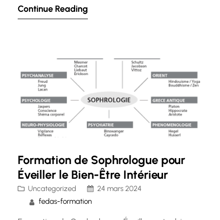
Continue Reading
des techniques de thérapie alternatives pour
promouvoir le bien-être physique, mental et
émotionnel. Cette approche holistique considère
le corps comme un tout interconnecté, où les
déséquilibres émotionnels et…
Formation de Sophrologue pour
Éveiller le Bien-Être Intérieur
Uncategorized
24 mars 2024
fedas-formation