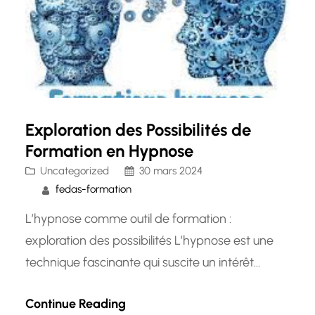
Exploration des Possibilités de
Formation en Hypnose
Uncategorized
30 mars 2024
fedas-formation
L’hypnose comme outil de formation :
exploration des possibilités L’hypnose est une
technique fascinante qui suscite un intérêt
croissant dans le domaine de la formation et du
Continue Reading
développement personnel. Cette approche