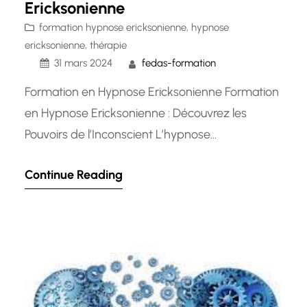
Ericksonienne
formation hypnose ericksonienne
, 
hypnose
ericksonienne
, 
thérapie
31 mars 2024
fedas-formation
Formation en Hypnose Ericksonienne Formation
en Hypnose Ericksonienne : Découvrez les
Pouvoirs de l’Inconscient L’hypnose
ericksonienne est une approche thérapeutique
Continue Reading
puissante qui repose sur les principes
développés par le célèbre psychiatre et
psychologue américain Milton H. Erickson. Cette
forme d’hypnose se distingue par son approche
souple et non directive, qui s’adapte aux besoins
et à…