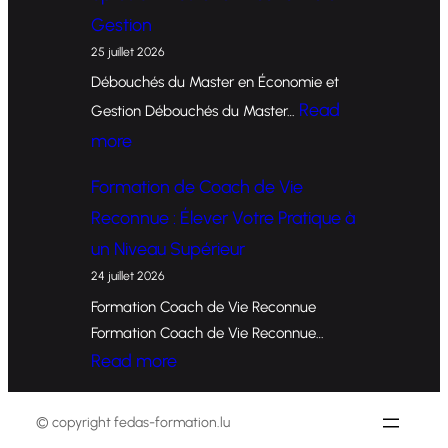
r
Gestion
m
25 juillet 2026
a
Débouchés du Master en Économie et
t
Read
Gestion Débouchés du Master…
i
:
more
o
O
Formation de Coach de Vie
n
p
Reconnue : Élever Votre Pratique à
d
p
un Niveau Supérieur
e
o
24 juillet 2026
C
r
Formation Coach de Vie Reconnue
o
t
Formation Coach de Vie Reconnue…
a
u
:
Read more
c
n
F
h
i
o
© copyright fedas-formation.lu
e