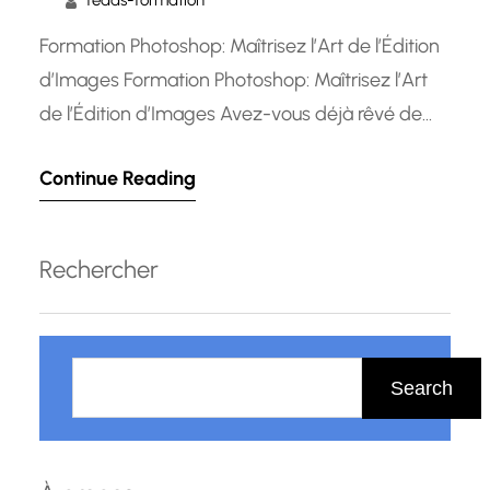
fedas-formation
Formation Photoshop: Maîtrisez l’Art de l’Édition
d’Images Formation Photoshop: Maîtrisez l’Art
de l’Édition d’Images Avez-vous déjà rêvé de
créer des images époustouflantes, de retoucher
Continue Reading
des photos avec une précision incroyable ou de
concevoir des graphiques percutants? La
formation Photoshop est la clé pour réaliser ces
Rechercher
aspirations artistiques et professionnelles.
Photoshop est le logiciel incontournable pour…
R
e
Search
c
h
e