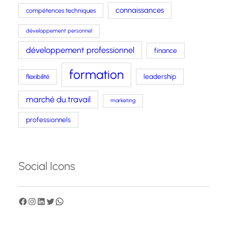
connaissances
compétences techniques
développement personnel
développement professionnel
finance
formation
leadership
flexibilité
marché du travail
marketing
professionnels
Social Icons
F
I
L
T
W
a
n
i
w
h