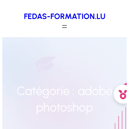
Aller
FEDAS-FORMATION.LU
au
contenu
Catégorie :
adobe
photoshop