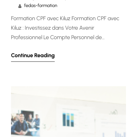
fedas-formation
Formation CPF avec Kiluz Formation CPF avec
Kiluz : Investissez dans Votre Avenir
Professionnel Le Compte Personnel de
Formation (CPF) est un outil précieux pour les
Continue Reading
individus souhaitant développer leurs
compétences et progresser dans leur carrière.
Avec Kiluz, vous pouvez accéder à une gamme
diversifiée de formations éligibles au CPF pour
vous aider à atteindre…