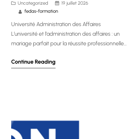
Uncategorized
19 juillet 2026
fedas-formation
Université Administration des Affaires
L’université et l’administration des affaires : un
mariage parfait pour la réussite professionnelle
L’administration des affaires est un domaine
Continue Reading
d’étude passionnant et essentiel pour ceux qui
aspirent à exceller dans le monde des affaires.
Les universités offrant des programmes en
administration des affaires jouent un rôle crucial
dans la formation de…