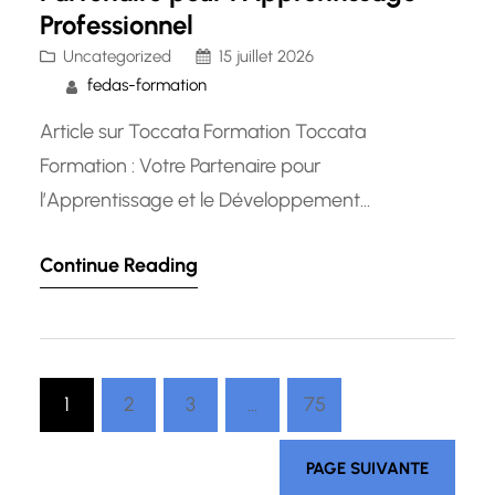
Professionnel
Uncategorized
15 juillet 2026
fedas-formation
Article sur Toccata Formation Toccata
Formation : Votre Partenaire pour
l’Apprentissage et le Développement
Professionnel Toccata Formation est une
Continue Reading
référence en matière de formation
professionnelle au Luxembourg. Avec une
expertise reconnue dans divers domaines,
Toccata Formation s’engage à offrir des
1
2
3
…
75
programmes de formation de haute qualité qui
répondent aux besoins spécifiques des
PAGE SUIVANTE
professionnels et des…