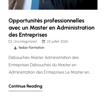
Opportunités professionnelles
avec un Master en Administration
des Entreprises
Uncategorized
22 juillet 2026
fedas-formation
Débouchés Master Administration des
Entreprises Débouchés du Master en
Administration des Entreprises Le Master en
Administration des Entreprises est un diplôme
Continue Reading
prestigieux qui ouvre un large éventail de
débouchés professionnels passionnants et
enrichissants. Les diplômés de ce programme