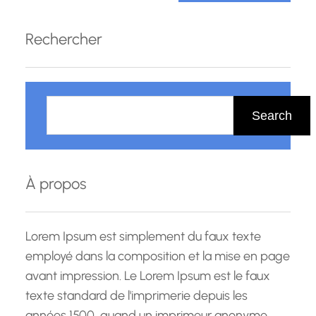
Rechercher
R
e
Search
c
h
e
À propos
r
c
h
Lorem Ipsum est simplement du faux texte
e
employé dans la composition et la mise en page
avant impression. Le Lorem Ipsum est le faux
texte standard de l'imprimerie depuis les
années 1500, quand un imprimeur anonyme