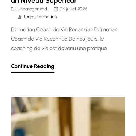
un Niveau Supérieur
Uncategorized
24 juillet 2026
fedas-formation
Formation Coach de Vie Reconnue Formation
Coach de Vie Reconnue De nos jours, le
coaching de vie est devenu une pratique
populaire pour aider les individus à atteindre
Continue Reading
leurs objectifs personnels, à surmonter les
obstacles et à améliorer leur bien-être général.
En tant que domaine en pleine expansion, il est
essentiel pour ceux qui aspirent…