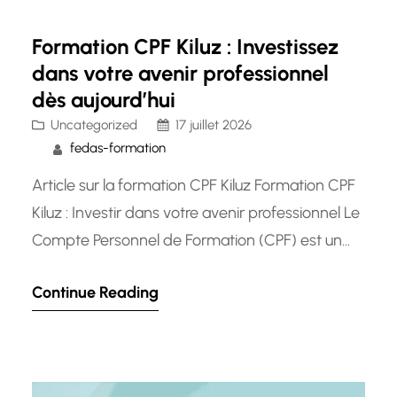
Formation CPF Kiluz : Investissez
dans votre avenir professionnel
dès aujourd’hui
Uncategorized
17 juillet 2026
fedas-formation
Article sur la formation CPF Kiluz Formation CPF
Kiluz : Investir dans votre avenir professionnel Le
Compte Personnel de Formation (CPF) est un
outil essentiel pour le développement des
Continue Reading
compétences et l’évolution professionnelle. Dans
ce contexte, la formation CPF Kiluz se distingue
comme une opportunité incontournable pour
ceux qui cherchent à investir dans leur avenir…