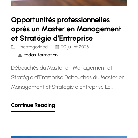
Opportunités professionnelles
après un Master en Management
et Stratégie d’Entreprise
Uncategorized
20 juillet 2026
fedas-formation
Débouchés du Master en Management et
Stratégie d’Entreprise Débouchés du Master en
Management et Stratégie d’Entreprise Le
Master en Management et Stratégie
Continue Reading
d’Entreprise est un programme d’études
supérieures qui offre aux étudiants une
formation approfondie dans les domaines clés
de la gestion des entreprises. Ce diplôme ouvre