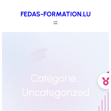
Aller
FEDAS-FORMATION.LU
au
contenu
Catégorie :
Uncategorized