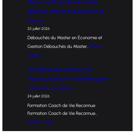
Opportunités professionnelles
o
après un Master en Économie et
r
Gestion
m
25 juillet 2026
a
Débouchés du Master en Économie et
t
Read
Gestion Débouchés du Master…
i
:
more
o
O
Formation de Coach de Vie
n
p
Reconnue : Élever Votre Pratique à
d
p
un Niveau Supérieur
e
o
24 juillet 2026
C
r
Formation Coach de Vie Reconnue
o
t
Formation Coach de Vie Reconnue…
a
u
:
Read more
c
n
F