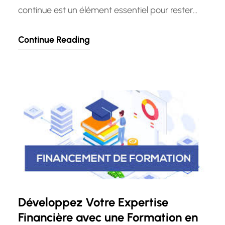
continue est un élément essentiel pour rester
compétitif sur le marché du travail en constante
Continue Reading
évolution. Que ce soit pour acquérir de nouvelles
compétences, se perfectionner dans un
domaine spécifique ou simplement rester à jour
avec les dernières tendances de l’industrie,
investir…
Développez Votre Expertise
Financière avec une Formation en