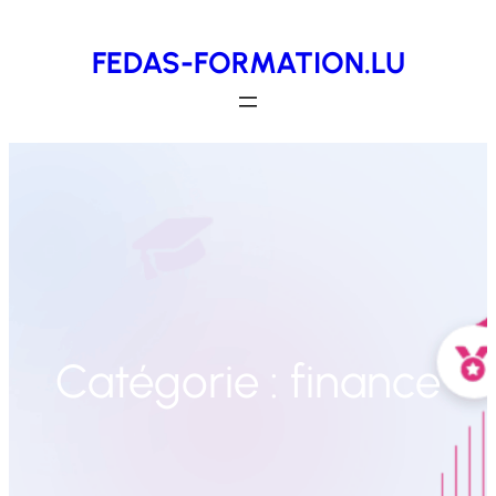
Aller
FEDAS-FORMATION.LU
au
contenu
Catégorie :
finance