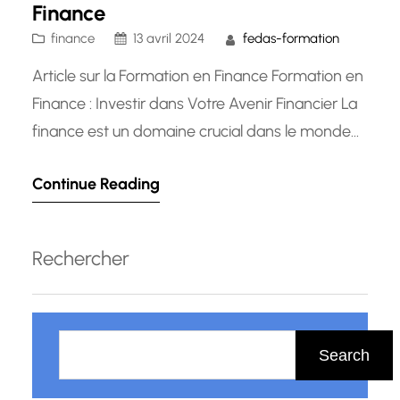
Finance
finance
13 avril 2024
fedas-formation
Article sur la Formation en Finance Formation en
Finance : Investir dans Votre Avenir Financier La
finance est un domaine crucial dans le monde
des affaires et de l’économie. Que vous soyez un
Continue Reading
professionnel cherchant à approfondir vos
connaissances financières ou un étudiant
aspirant à une carrière dans le secteur financier,
Rechercher
une formation en finance…
R
e
Search
c
h