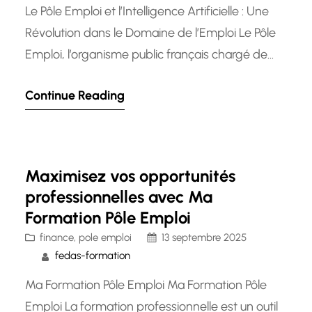
Le Pôle Emploi et l’Intelligence Artificielle : Une
Révolution dans le Domaine de l’Emploi Le Pôle
Emploi, l’organisme public français chargé de
l’emploi et du chômage, a récemment intégré
Continue Reading
l’intelligence artificielle (IA) dans ses processus
pour améliorer ses services et accompagner les
demandeurs d’emploi de manière plus efficace.
L’utilisation de l’IA par le Pôle Emploi…
Maximisez vos opportunités
professionnelles avec Ma
Formation Pôle Emploi
finance
, 
pole emploi
13 septembre 2025
fedas-formation
Ma Formation Pôle Emploi Ma Formation Pôle
Emploi La formation professionnelle est un outil