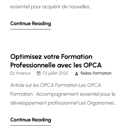
essentiel pour acquérir de nouvelles
compétences, se reconvertir ou se
Continue Reading
perfectionner dans un domaine spécifique. Pour
de nombreux demandeurs d’emploi au
Luxembourg, la formation proposée par Pôle
Emploi représente une opportunité précieuse
Optimisez votre Formation
pour se qualifier et augmenter ses chances sur
Professionnelle avec les OPCA
le…
finance
03 juillet 2025
fedas-formation
Article sur les OPCA Formation Les OPCA
Formation : Accompagnement essentiel pour le
développement professionnel Les Organismes
Paritaires Collecteurs Agréés (OPCA) jouent un
Continue Reading
rôle crucial dans le domaine de la formation