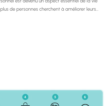
onnel est devenu un aspect essentiel de la vie
n plus de personnes cherchent à améliorer leurs
ouissement personnel à travers des formations
g en développement personnel…