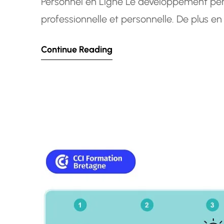
Personnel en Ligne Le développement pers
professionnelle et personnelle. De plus e
compétences, leur bien-être et leur épan
Continue Reading
spécialisées. Les formations de coachin