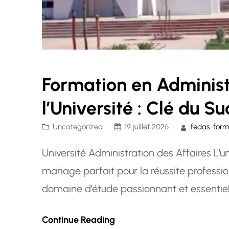
Formation en Administ
l’Université : Clé du S
Uncategorized
19 juillet 2026
fedas-form
Université Administration des Affaires L’uni
mariage parfait pour la réussite professio
domaine d’étude passionnant et essentiel
des affaires. Les universités offrant des
Continue Reading
un rôle crucial dans la formation de…