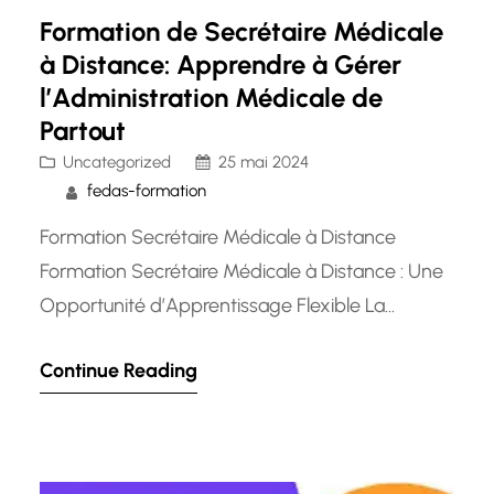
Formation de Secrétaire Médicale
à Distance: Apprendre à Gérer
l’Administration Médicale de
Partout
Uncategorized
25 mai 2024
fedas-formation
Formation Secrétaire Médicale à Distance
Formation Secrétaire Médicale à Distance : Une
Opportunité d’Apprentissage Flexible La
profession de secrétaire médicale est essentielle
Continue Reading
dans le domaine de la santé, jouant un rôle
crucial dans la gestion administrative des
établissements de santé. Si vous aspirez à
travailler dans ce secteur dynamique mais avez