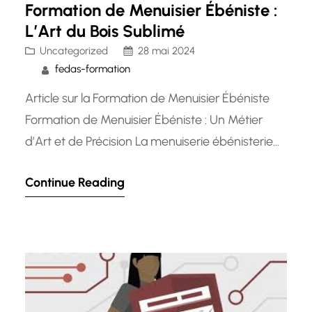
Formation de Menuisier Ébéniste :
L’Art du Bois Sublimé
Uncategorized
28 mai 2024
fedas-formation
Article sur la Formation de Menuisier Ébéniste
Formation de Menuisier Ébéniste : Un Métier
d’Art et de Précision La menuiserie ébénisterie
est un métier ancestral qui allie savoir-faire
Continue Reading
artisanal et créativité. Les menuisiers ébénistes
sont des artisans spécialisés dans la fabrication
de meubles en bois, allant des pièces
traditionnelles aux créations contemporaines.
Pour devenir un…