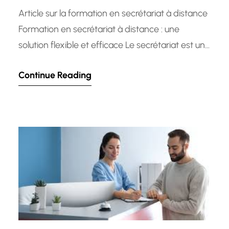
Article sur la formation en secrétariat à distance
Formation en secrétariat à distance : une
solution flexible et efficace Le secrétariat est un
pilier essentiel de toute entreprise, assurant la
Continue Reading
gestion administrative et la communication
interne et externe de manière efficace. Avec
l’évolution des technologies et des modes de
travail, la formation en secrétariat à…