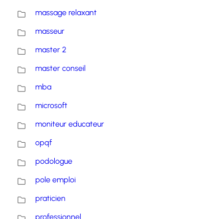
massage relaxant
masseur
master 2
master conseil
mba
microsoft
moniteur educateur
opqf
podologue
pole emploi
praticien
professionnel