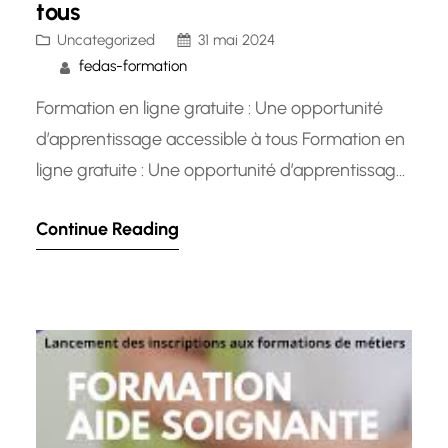
tous
Uncategorized
31 mai 2024
fedas-formation
Formation en ligne gratuite : Une opportunité
d’apprentissage accessible à tous Formation en
ligne gratuite : Une opportunité d’apprentissage
accessible à tous De nos jours, l’accès à
Continue Reading
l’éducation et à la formation est plus facile que
jamais grâce aux plateformes de formation en
ligne gratuites. Ces ressources offrent une
opportunité précieuse pour les apprenants de…