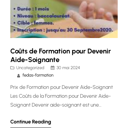
Coûts de Formation pour Devenir
Aide-Soignante
Uncategorized
30 mai 2024
fedas-formation
Prix de Formation pour Devenir Aide-Soignant
Les Coûts de la Formation pour Devenir Aide-
Soignant Devenir aide-soignant est une
vocation noble et enrichissante qui nécessite
Continue Reading
une formation adéquate pour acquérir les