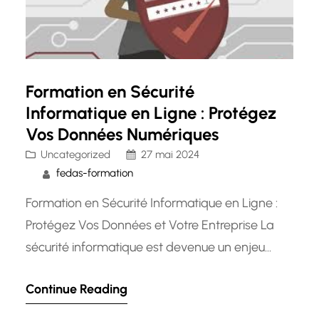
Formation en Sécurité
Informatique en Ligne : Protégez
Vos Données Numériques
Uncategorized
27 mai 2024
fedas-formation
Formation en Sécurité Informatique en Ligne :
Protégez Vos Données et Votre Entreprise La
sécurité informatique est devenue un enjeu
crucial pour les entreprises et les particuliers à
Continue Reading
l’ère numérique actuelle. Avec la montée des
cybermenaces et des attaques informatiques