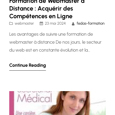
Formation de Webmaster à
Distance : Acquérir des
Compétences en Ligne
webmaster
23 mai 2024
fedas-formation
Les avantages de suivre une formation de
webmaster à distance De nos jours, le secteur
du web est en constante évolution et la
demande de professionnels qualifiés dans le
Continue Reading
domaine du web design et de la gestion de
sites internet ne cesse d’augmenter. Pour
répondre à ces besoins croissants, de
nombreuses personnes choisissent de suivre…