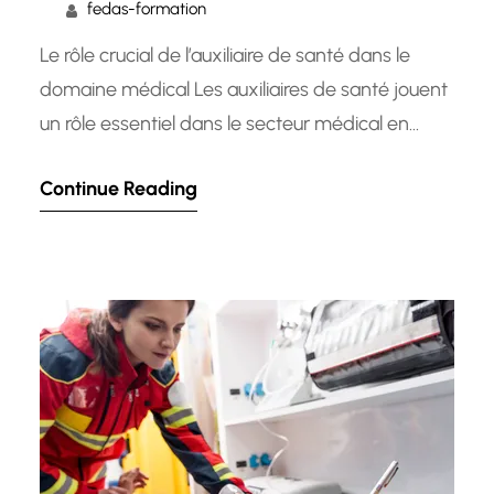
fedas-formation
Le rôle crucial de l’auxiliaire de santé dans le
domaine médical Les auxiliaires de santé jouent
un rôle essentiel dans le secteur médical en
offrant un soutien précieux aux professionnels
Continue Reading
de la santé et en veillant au bien-être des
patients. Leur travail consiste à assister les
infirmiers et les médecins dans diverses tâches,
contribuant ainsi…