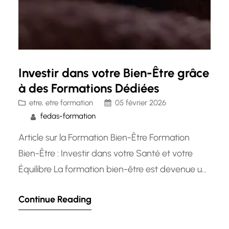
Investir dans votre Bien-Être grâce
à des Formations Dédiées
etre
, 
etre formation
05 février 2026
fedas-formation
Article sur la Formation Bien-Être Formation
Bien-Être : Investir dans votre Santé et votre
Équilibre La formation bien-être est devenue un
élément essentiel pour de nombreuses
Continue Reading
personnes cherchant à améliorer leur qualité de
vie et leur équilibre personnel. En effet, investir