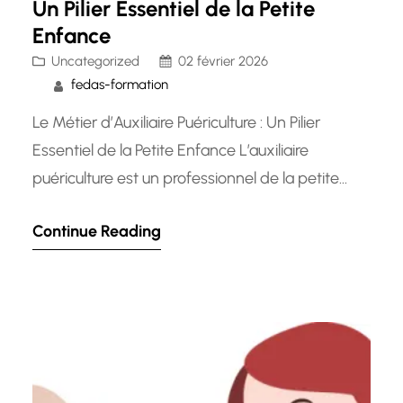
Un Pilier Essentiel de la Petite
Enfance
Uncategorized
02 février 2026
fedas-formation
Le Métier d’Auxiliaire Puériculture : Un Pilier
Essentiel de la Petite Enfance L’auxiliaire
puériculture est un professionnel de la petite
enfance dont le rôle est crucial dans le bien-être
Continue Reading
et le développement des jeunes enfants.
Travaillant principalement en crèche, en
maternité, ou en halte-garderie, l’auxiliaire
puériculture accompagne les enfants au
quotidien et veille à leur…