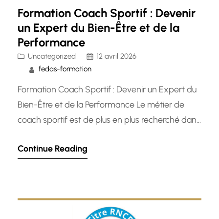
Formation Coach Sportif : Devenir
un Expert du Bien-Être et de la
Performance
Uncategorized
12 avril 2026
fedas-formation
Formation Coach Sportif : Devenir un Expert du
Bien-Être et de la Performance Le métier de
coach sportif est de plus en plus recherché dans
le domaine du bien-être et de la remise en
Continue Reading
forme. En tant que professionnel, un coach
sportif joue un rôle crucial dans
l’accompagnement des individus vers l’atteinte
de leurs objectifs…