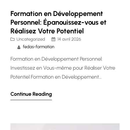
Formation en Développement
Personnel: Épanouissez-vous et
Réalisez Votre Potentiel
Uncategorized
14 avril 2026
fedas-formation
Formation en Développement Personnel:
Investissez en Vous-même pour Réaliser Votre
Potentiel Formation en Développement
Personnel: Investissez en Vous-même pour
Continue Reading
Réaliser Votre Potentiel Le développement
personnel est un processus continu
d’amélioration de soi qui vise à renforcer les
compétences, les connaissances et les qualités