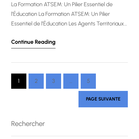
La Formation ATSEM: Un Pilier Essentiel de
l’Éducation La Formation ATSEM: Un Pilier
Essentiel de l’Éducation Les Agents Territoriaux
Spécialisés des Écoles Maternelles (ATSEM)
Continue Reading
jouent un rôle crucial dans le bon
fonctionnement des écoles maternelles. Leur
contribution est essentielle pour assurer le bien-
être, la sécurité et le développement des jeunes
1
2
3
…
5
enfants. La formation des ATSEM…
PAGE SUIVANTE
Rechercher