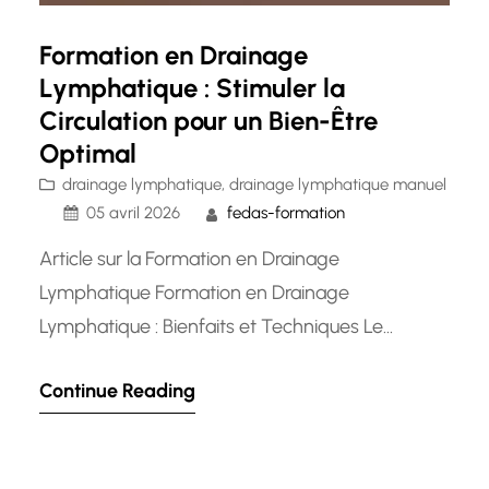
Formation en Drainage
Lymphatique : Stimuler la
Circulation pour un Bien-Être
Optimal
drainage lymphatique
, 
drainage lymphatique manuel
05 avril 2026
fedas-formation
Article sur la Formation en Drainage
Lymphatique Formation en Drainage
Lymphatique : Bienfaits et Techniques Le
drainage lymphatique est une technique de
Continue Reading
massage doux et rythmé qui vise à stimuler la
circulation de la lymphe dans le corps. Cette
méthode thérapeutique est reconnue pour ses