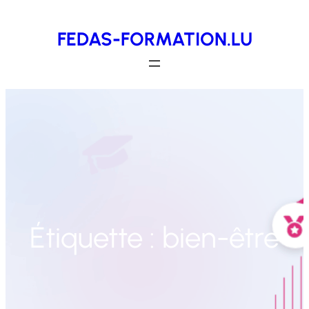
Aller
FEDAS-FORMATION.LU
au
contenu
Étiquette :
bien-être