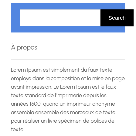
R
e
Search
c
h
e
À propos
r
c
h
Lorem Ipsum est simplement du faux texte
e
employé dans la composition et la mise en page
avant impression. Le Lorem Ipsum est le faux
texte standard de l'imprimerie depuis les
années 1500, quand un imprimeur anonyme
assembla ensemble des morceaux de texte
pour réaliser un livre spécimen de polices de
texte.