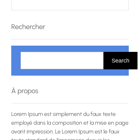
Rechercher
R
e
Search
c
h
e
À propos
r
c
h
Lorem Ipsum est simplement du faux texte
e
employé dans la composition et la mise en page
avant impression. Le Lorem Ipsum est le faux