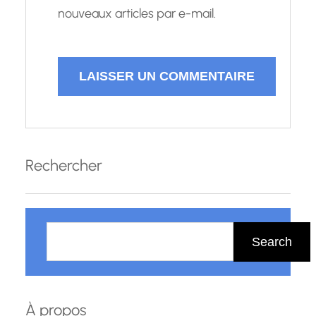
nouveaux articles par e-mail.
Rechercher
R
e
Search
c
h
e
À propos
r