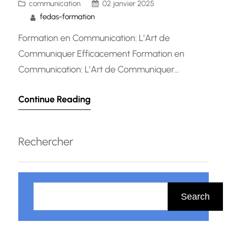
communication
02 janvier 2025
fedas-formation
Formation en Communication: L’Art de
Communiquer Efficacement Formation en
Communication: L’Art de Communiquer
Efficacement La communication est une
Continue Reading
compétence essentielle dans tous les aspects
de la vie professionnelle et personnelle. Que ce
soit pour interagir avec des collègues, des
Rechercher
clients, des partenaires commerciaux ou même
des amis et des membres de la famille, une
R
communication…
e
Search
c
h