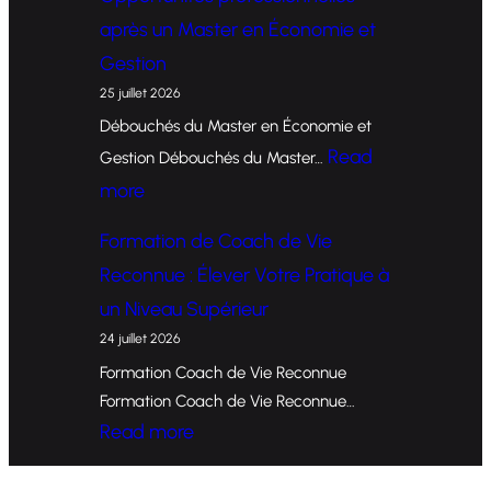
o
après un Master en Économie et
r
Gestion
m
25 juillet 2026
a
Débouchés du Master en Économie et
t
Read
Gestion Débouchés du Master…
i
:
more
o
O
Formation de Coach de Vie
n
p
Reconnue : Élever Votre Pratique à
d
p
un Niveau Supérieur
e
o
24 juillet 2026
C
r
Formation Coach de Vie Reconnue
o
t
Formation Coach de Vie Reconnue…
a
u
:
Read more
c
n
F
h