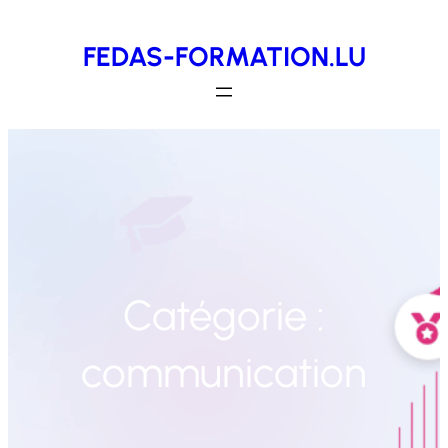
Aller
FEDAS-FORMATION.LU
au
contenu
Catégorie :
communication