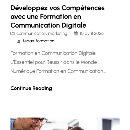
Développez vos Compétences
avec une Formation en
Communication Digitale
communication
, 
marketing
10 avril 2026
fedas-formation
Formation en Communication Digitale:
L’Essentiel pour Réussir dans le Monde
Numérique Formation en Communication
Digitale: L’Essentiel pour Réussir dans le Monde
Continue Reading
Numérique La communication digitale est
devenue un pilier incontournable pour les
entreprises et les professionnels cherchant à se
démarquer dans l’environnement numérique
d’aujourd’hui. Avec l’évolution rapide des