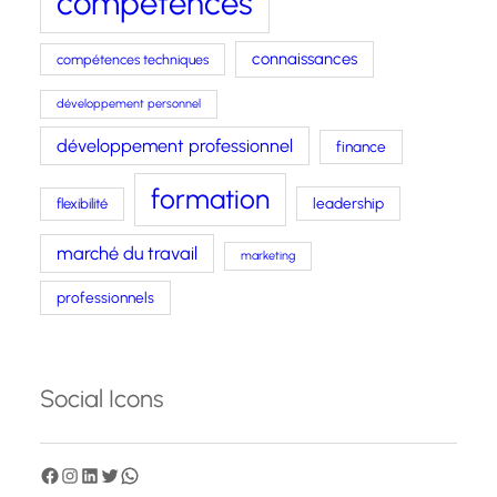
compétences
connaissances
compétences techniques
développement personnel
développement professionnel
finance
formation
leadership
flexibilité
marché du travail
marketing
professionnels
Social Icons
F
I
L
T
W