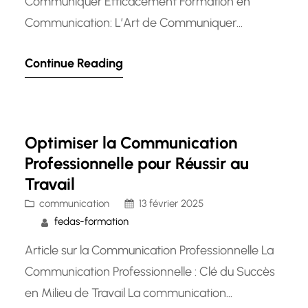
Communiquer Efficacement Formation en
Communication: L’Art de Communiquer
Efficacement La communication est un élément
Continue Reading
essentiel dans tous les aspects de la vie, que ce
soit dans le cadre professionnel ou personnel.
Une communication efficace peut renforcer les
relations, résoudre les conflits et favoriser la
Optimiser la Communication
collaboration. C’est pourquoi investir dans une…
Professionnelle pour Réussir au
Travail
communication
13 février 2025
fedas-formation
Article sur la Communication Professionnelle La
Communication Professionnelle : Clé du Succès
en Milieu de Travail La communication