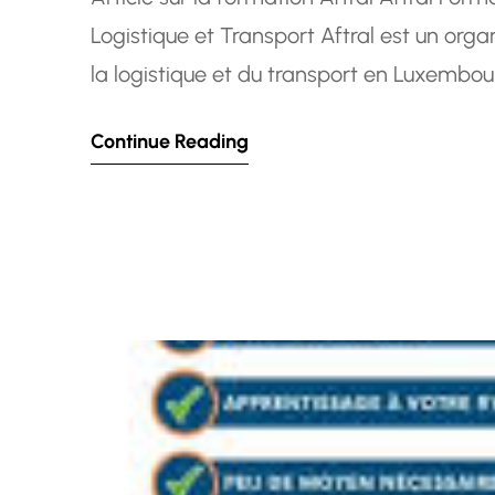
Logistique et Transport Aftral est un o
la logistique et du transport en Luxembou
programmes de formation de haute qualit
Continue Reading
incontournable pour les…