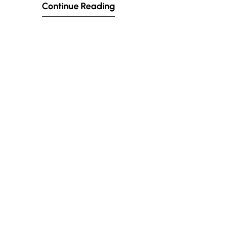
Continue Reading
formation vise à…