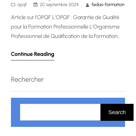
opqf
20 septembre 2024
fedas-formation
Article sur l’OPQF L’OPQF : Garantie de Qualité
pour la Formation Professionnelle L’Organisme
Professionnel de Qualification de la Formation
(OPQF) est une référence incontournable dans
Continue Reading
le domaine de la formation professionnelle en
Luxembourg. Créé pour promouvoir la qualité
des organismes de formation, l’OPQF joue un
Rechercher
rôle essentiel dans l’amélioration continue des
pratiques et des standards…
R
e
Search
c
h
e