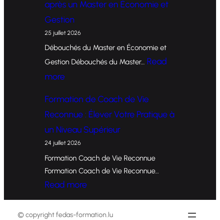
après un Master en Économie et
r
Gestion
m
25 juillet 2026
a
Débouchés du Master en Économie et
t
Read
Gestion Débouchés du Master…
i
:
more
o
O
Formation de Coach de Vie
n
p
Reconnue : Élever Votre Pratique à
d
p
un Niveau Supérieur
e
o
24 juillet 2026
C
r
Formation Coach de Vie Reconnue
o
t
Formation Coach de Vie Reconnue…
a
u
:
Read more
c
n
F
h
i
o
© copyright fedas-formation.lu