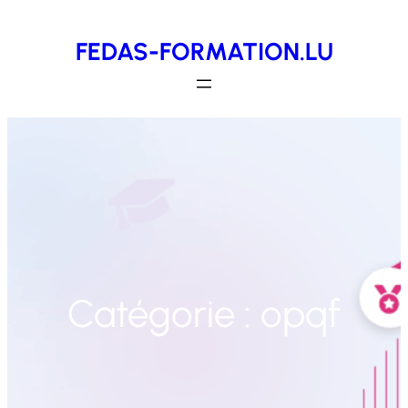
Aller
FEDAS-FORMATION.LU
au
contenu
Catégorie :
opqf