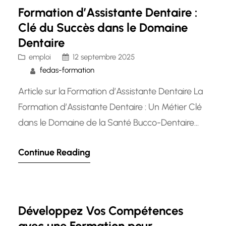
en fournissant un soutien précieux aux
Formation d’Assistante Dentaire :
médecins…
Clé du Succès dans le Domaine
Dentaire
emploi
12 septembre 2025
fedas-formation
Article sur la Formation d’Assistante Dentaire La
Formation d’Assistante Dentaire : Un Métier Clé
dans le Domaine de la Santé Bucco-Dentaire
Les assistantes dentaires jouent un rôle essentiel
Continue Reading
dans le bon fonctionnement des cabinets
dentaires. Leur formation est cruciale pour
assurer une prise en charge efficace des
patients et soutenir les dentistes dans leur
Développez Vos Compétences
pratique…
avec une Formation pour