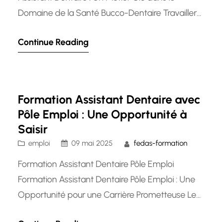
Domaine de la Santé Bucco-Dentaire Travailler
en tant qu’assistant dentaire est une profession
Continue Reading
enrichissante et essentielle dans le domaine de
la santé bucco-dentaire. Les assistants
dentaires jouent un rôle crucial dans le soutien
des dentistes et des hygiénistes dentaires lors
Formation Assistant Dentaire avec
des consultations et…
Pôle Emploi : Une Opportunité à
Saisir
emploi
09 mai 2025
fedas-formation
Formation Assistant Dentaire Pôle Emploi
Formation Assistant Dentaire Pôle Emploi : Une
Opportunité pour une Carrière Prometteuse Le
métier d’assistant dentaire est un pilier essentiel