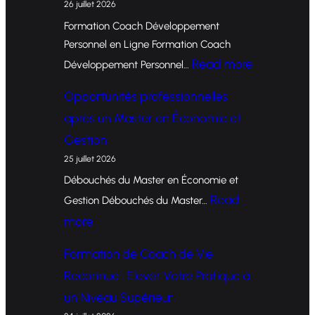
26 juillet 2026
Formation Coach Développement
Personnel en Ligne Formation Coach
:
Read more
Développement Personnel…
F
Opportunités professionnelles
o
après un Master en Économie et
r
Gestion
m
25 juillet 2026
a
Débouchés du Master en Économie et
t
Read
Gestion Débouchés du Master…
i
:
more
o
O
Formation de Coach de Vie
n
p
Reconnue : Élever Votre Pratique à
d
p
un Niveau Supérieur
e
o