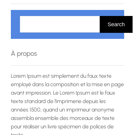
R
e
Search
c
h
e
À propos
r
c
h
Lorem Ipsum est simplement du faux texte
e
employé dans la composition et la mise en page
avant impression. Le Lorem Ipsum est le faux
texte standard de l'imprimerie depuis les
années 1500, quand un imprimeur anonyme
assembla ensemble des morceaux de texte
pour réaliser un livre spécimen de polices de