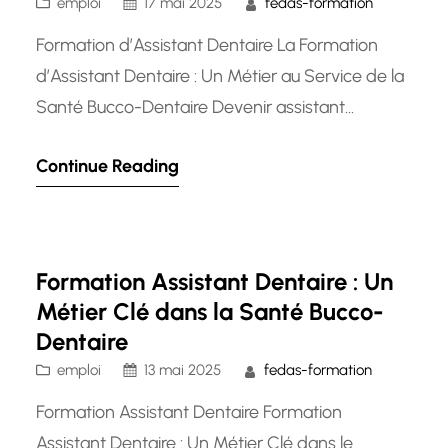
emploi
17 mai 2025
fedas-formation
Formation d’Assistant Dentaire La Formation
d’Assistant Dentaire : Un Métier au Service de la
Santé Bucco-Dentaire Devenir assistant
dentaire est une voie professionnelle
Continue Reading
enrichissante et gratifiante pour ceux qui
souhaitent contribuer à la santé bucco-dentaire
des patients. En tant qu’assistant dentaire, vous
jouez un rôle crucial dans le soutien des
Formation Assistant Dentaire : Un
dentistes et dans la gestion…
Métier Clé dans la Santé Bucco-
Dentaire
emploi
13 mai 2025
fedas-formation
Formation Assistant Dentaire Formation
Assistant Dentaire : Un Métier Clé dans le