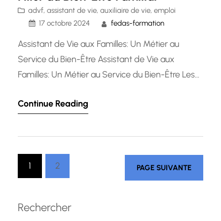
advf
, 
assistant de vie
, 
auxiliaire de vie
, 
emploi
17 octobre 2024
fedas-formation
Assistant de Vie aux Familles: Un Métier au
Service du Bien-Être Assistant de Vie aux
Familles: Un Métier au Service du Bien-Être Les
assistants de vie aux familles jouent un rôle
Continue Reading
essentiel dans le soutien et l’accompagnement
des personnes en situation de vulnérabilité au
sein de leur foyer. Ce métier, à la fois humain et…
1
2
PAGE SUIVANTE
Rechercher