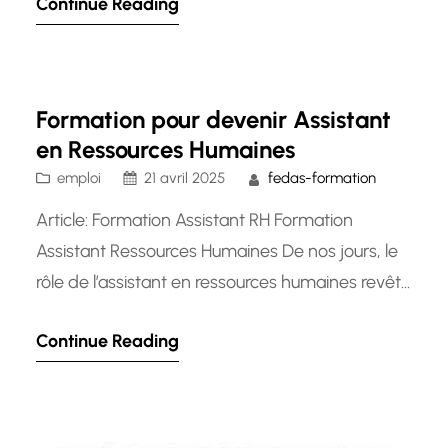
Continue Reading
dans le domaine de la santé bucco-dentaire. En
collaboration étroite avec les dentistes, les
assistants dentaires jouent un rôle crucial dans le
bon fonctionnement des cabinets dentaires et
Formation pour devenir Assistant
contribuent au…
en Ressources Humaines
emploi
21 avril 2025
fedas-formation
Article: Formation Assistant RH Formation
Assistant Ressources Humaines De nos jours, le
rôle de l’assistant en ressources humaines revêt
une importance cruciale au sein des entreprises.
Continue Reading
En effet, il est le pilier sur lequel repose la gestion
administrative du personnel et contribue
activement au bon fonctionnement du service
des ressources humaines. La formation