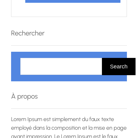
Rechercher
R
e
Search
c
h
e
À propos
r
c
h
Lorem Ipsum est simplement du faux texte
e
employé dans la composition et la mise en page
avant impression. Le Lorem Ipsum est le faux