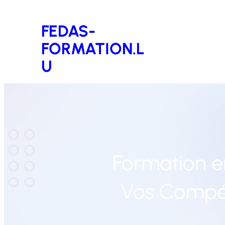
Aller
FEDAS-
au
FORMATION.L
contenu
U
Formation e
Vos Compét