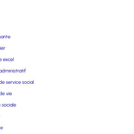
nante
ier
 excel
administratif
de service social
de vie
 sociale
e
le