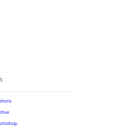
4
s
ations
ative
otoshop