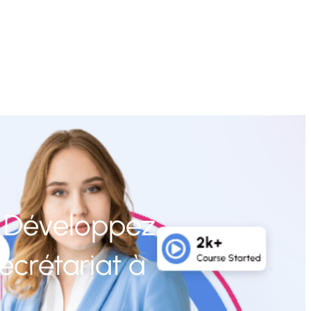
: Développez
crétariat à