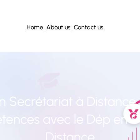
Home
About us
Contact us
n Secrétariat à Distance
ences avec le Dép en Se
Distance