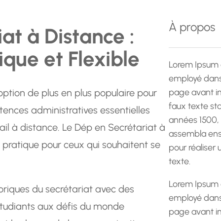
e
r
À propos
at à Distance :
c
h
que et Flexible
e
Lorem Ipsum 
employé dans 
option de plus en plus populaire pour
page avant im
faux texte st
ences administratives essentielles
années 1500,
avail à distance. Le Dép en Secrétariat à
assembla ens
 pratique pour ceux qui souhaitent se
pour réaliser
texte.
Lorem Ipsum 
riques du secrétariat avec des
employé dans 
 étudiants aux défis du monde
page avant im