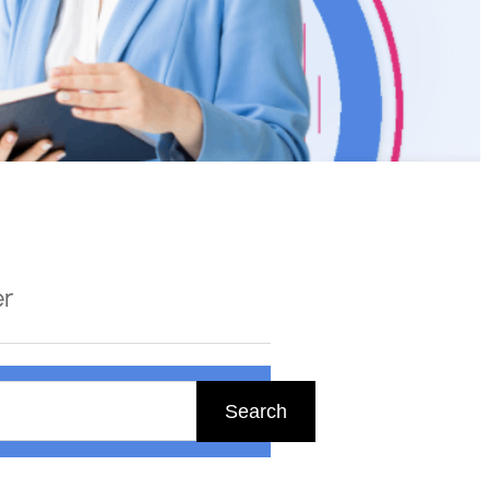
er
Search