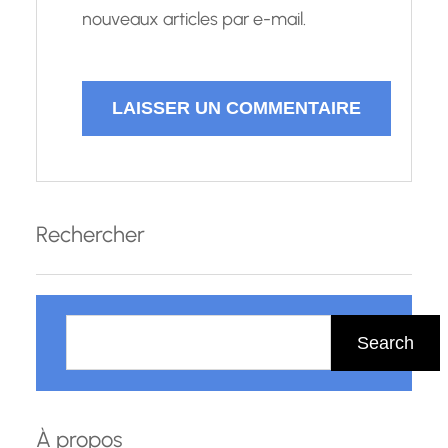
nouveaux articles par e-mail.
Rechercher
R
e
Search
c
h
e
À propos