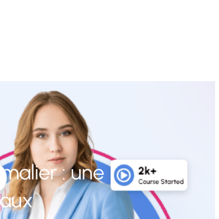
malier : une
maux