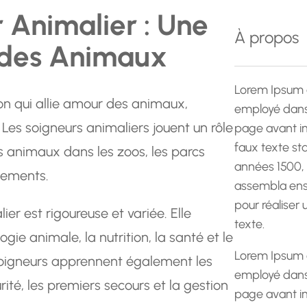
e
 Animalier : Une
r
À propos
 des Animaux
c
h
e
Lorem Ipsum 
on qui allie amour des animaux,
employé dans 
es soigneurs animaliers jouent un rôle
page avant im
faux texte st
es animaux dans les zoos, les parcs
années 1500,
ssements.
assembla ens
pour réaliser
er est rigoureuse et variée. Elle
texte.
ie animale, la nutrition, la santé et le
Lorem Ipsum 
oigneurs apprennent également les
employé dans 
ité, les premiers secours et la gestion
page avant im