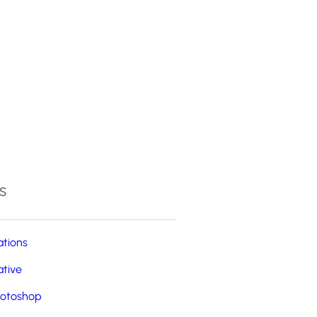
4
s
ations
ative
otoshop