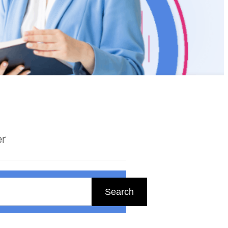
er
Search