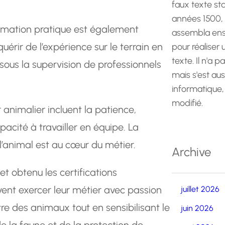
faux texte st
années 1500,
ormation pratique est également
assembla ens
quérir de l’expérience sur le terrain en
pour réaliser
texte. Il n'a p
sous la supervision de professionnels
mais s'est au
informatique,
modifié.
 animalier incluent la patience,
apacité à travailler en équipe. La
 l’animal est au cœur du métier.
Archive
t obtenu les certifications
vent exercer leur métier avec passion
juillet 2026
re des animaux tout en sensibilisant le
juin 2026
e la faune et de la protection de