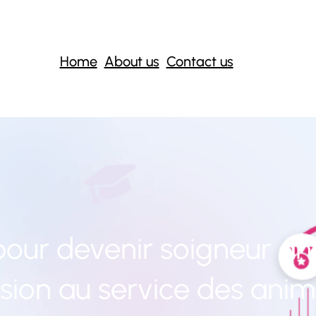
Home
About us
Contact us
our devenir soigneur ani
sion au service des ani