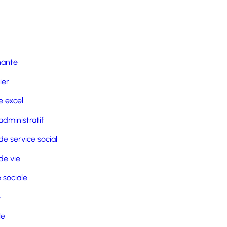
nante
ier
 excel
administratif
de service social
de vie
 sociale
e
le