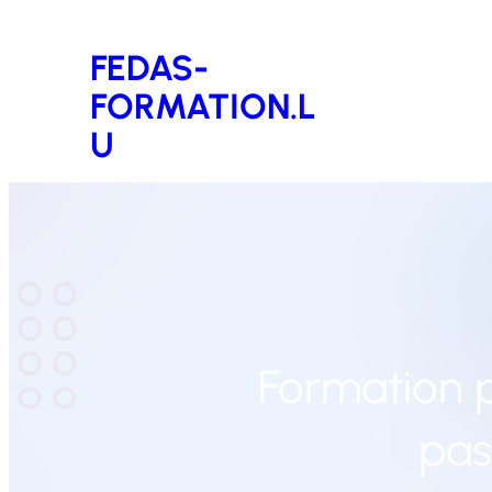
Aller
FEDAS-
au
FORMATION.L
contenu
U
Formation p
pas