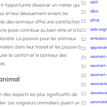
advf
nt l’opportunité d’exercer un métier qui
afpa
ur et leur dévouement envers les
aftral
ès des animaux offre une satisfaction
aide soig
te posé contribue au bien-être et à la
planète. La passion pour les animaux
ambulanc
aliers dans leur travail et les pousse à
apprendre
rer le confort et le bonheur des
assistant 
es.
assistant 
assistant 
 animal
assistante
assuranc
n des aspects les plus significatifs de
automobi
ier. Les soigneurs animaliers jouent un