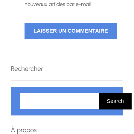
nouveaux articles par e-mail.
Rechercher
R
e
Search
c
h
e
À propos
r