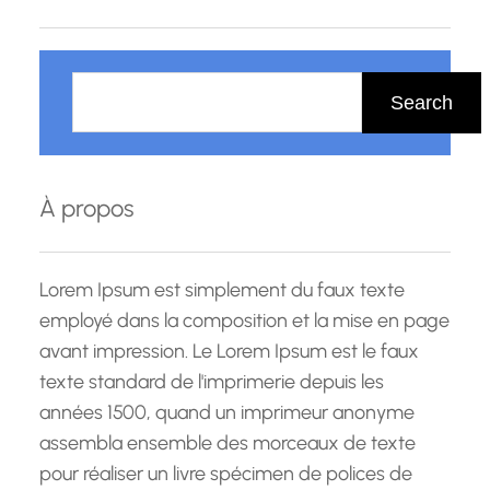
R
e
Search
c
h
e
À propos
r
c
h
Lorem Ipsum est simplement du faux texte
e
employé dans la composition et la mise en page
avant impression. Le Lorem Ipsum est le faux
texte standard de l'imprimerie depuis les
années 1500, quand un imprimeur anonyme
assembla ensemble des morceaux de texte
pour réaliser un livre spécimen de polices de