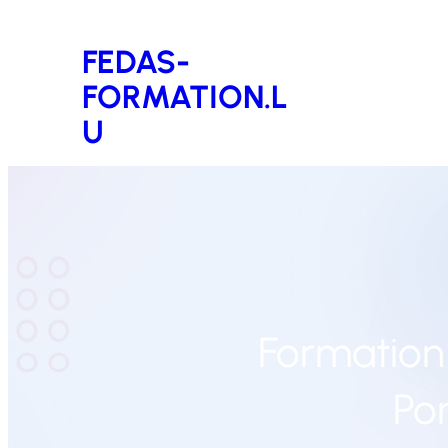
Aller
FEDAS-
au
FORMATION.L
contenu
U
Formation 
Por