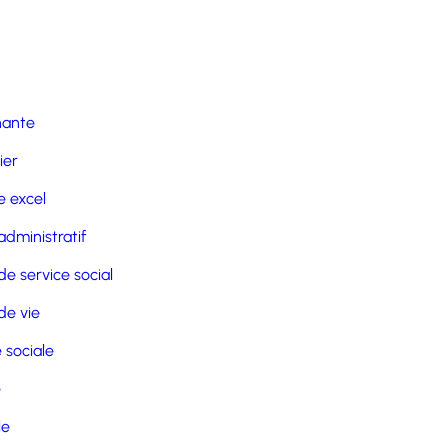
nante
ier
 excel
administratif
de service social
de vie
 sociale
e
le