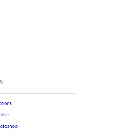
4
s
ations
ative
otoshop