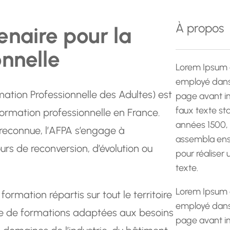
e
r
À propos
enaire pour la
c
h
onnelle
e
Lorem Ipsum 
employé dans 
mation Professionnelle des Adultes) est
page avant im
faux texte st
ormation professionnelle en France.
années 1500,
 reconnue, l’AFPA s’engage à
assembla ens
rs de reconversion, d’évolution ou
pour réaliser
texte.
Lorem Ipsum 
rmation répartis sur tout le territoire
employé dans 
e de formations adaptées aux besoins
page avant im