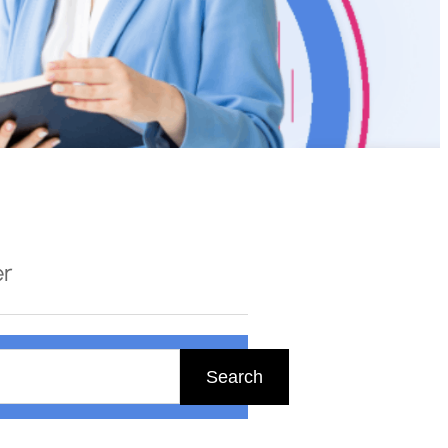
er
Search