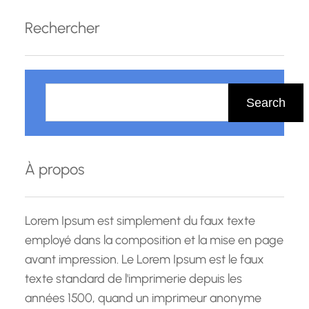
Rechercher
R
e
Search
c
h
e
À propos
r
c
h
Lorem Ipsum est simplement du faux texte
e
employé dans la composition et la mise en page
avant impression. Le Lorem Ipsum est le faux
texte standard de l'imprimerie depuis les
années 1500, quand un imprimeur anonyme