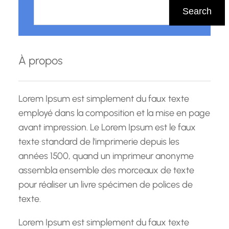
e
Search
c
h
e
À propos
r
c
h
Lorem Ipsum est simplement du faux texte
e
employé dans la composition et la mise en page
avant impression. Le Lorem Ipsum est le faux
texte standard de l'imprimerie depuis les
années 1500, quand un imprimeur anonyme
assembla ensemble des morceaux de texte
pour réaliser un livre spécimen de polices de
texte.
Lorem Ipsum est simplement du faux texte