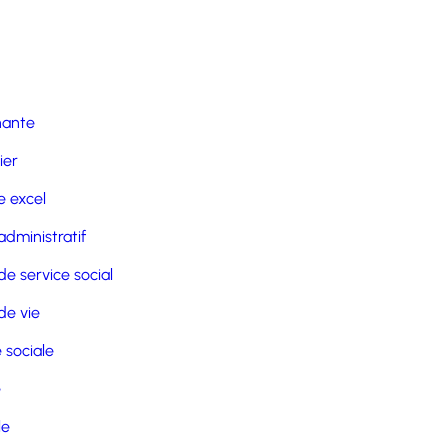
nante
ier
 excel
administratif
de service social
de vie
 sociale
e
le