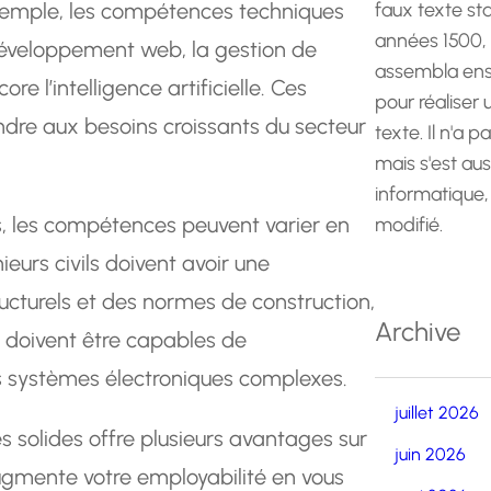
xemple, les compétences techniques
faux texte st
années 1500,
éveloppement web, la gestion de
assembla ens
e l’intelligence artificielle. Ces
pour réaliser
dre aux besoins croissants du secteur
texte. Il n'a p
mais s'est au
informatique,
es, les compétences peuvent varier en
modifié.
eurs civils doivent avoir une
ucturels et des normes de construction,
Archive
e doivent être capables de
s systèmes électroniques complexes.
juillet 2026
solides offre plusieurs avantages sur
juin 2026
augmente votre employabilité en vous