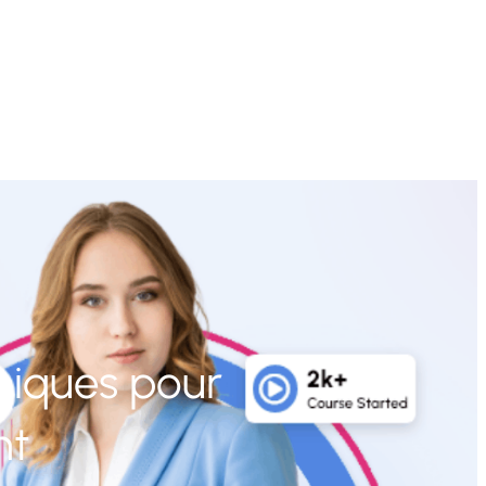
niques pour
nt