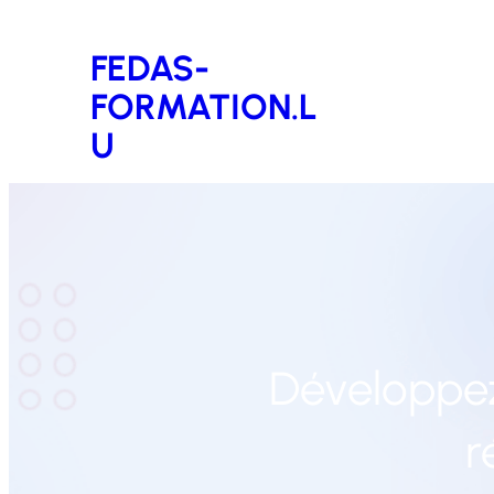
Aller
FEDAS-
au
FORMATION.L
contenu
U
Développez
r