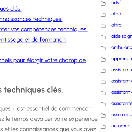
advf
ues clés.
afpa
onnaissances techniques.
aftral
orcer vos compétences techniques.
aide soig
entissage et de formation
ambulanc
apprendre
onnels pour élargir votre champ de
assistant 
assistant 
 techniques clés.
assistant 
assistante
ues, il est essentiel de commencer
assuranc
ez le temps d’évaluer votre expérience
automobi
es et les connaissances que vous avez