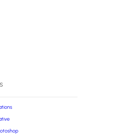
4
s
ations
ative
otoshop