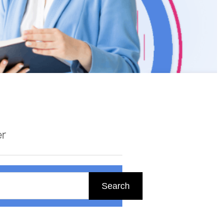
er
Search