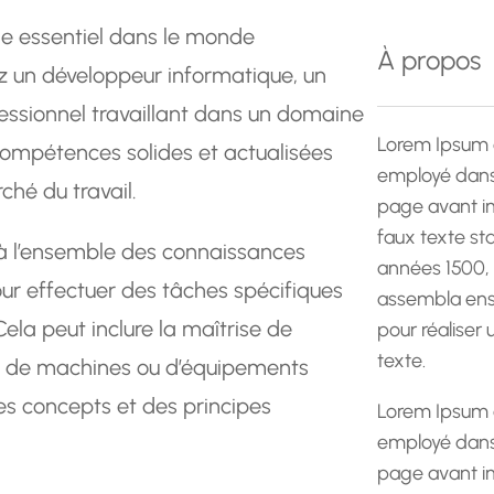
e
le essentiel dans le monde
r
À propos
ez un développeur informatique, un
c
h
fessionnel travaillant dans un domaine
e
Lorem Ipsum 
 compétences solides et actualisées
employé dans 
ché du travail.
page avant im
faux texte st
à l’ensemble des connaissances
années 1500,
ur effectuer des tâches spécifiques
assembla ens
Cela peut inclure la maîtrise de
pour réaliser
texte.
, de machines ou d’équipements
es concepts et des principes
Lorem Ipsum 
employé dans 
page avant im