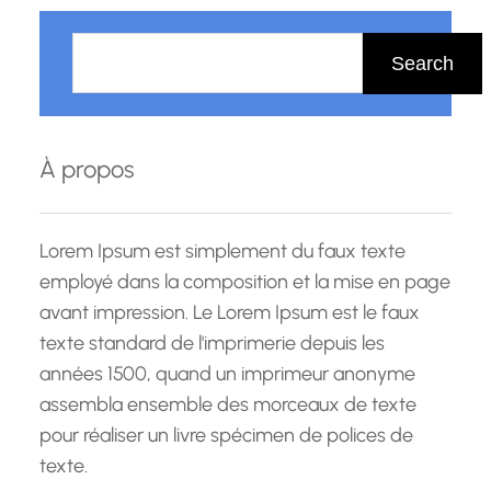
R
e
Search
c
h
e
À propos
r
c
h
Lorem Ipsum est simplement du faux texte
e
employé dans la composition et la mise en page
avant impression. Le Lorem Ipsum est le faux
texte standard de l'imprimerie depuis les
années 1500, quand un imprimeur anonyme
assembla ensemble des morceaux de texte
pour réaliser un livre spécimen de polices de
texte.