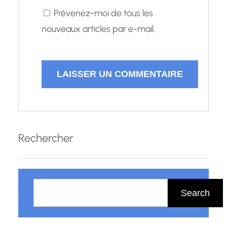
Prévenez-moi de tous les
nouveaux articles par e-mail.
Rechercher
R
e
Search
c
h