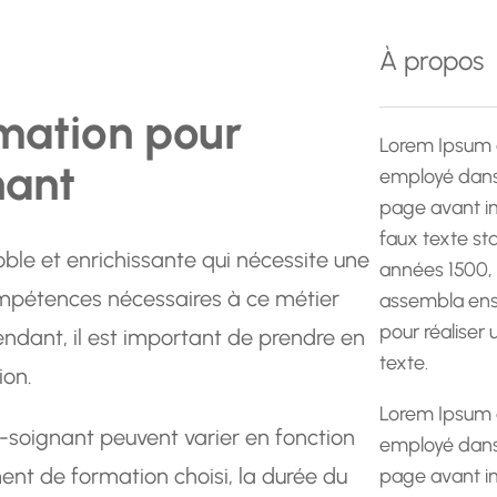
e
r
À propos
c
h
rmation pour
e
Lorem Ipsum 
nant
employé dans 
page avant im
faux texte st
ble et enrichissante qui nécessite une
années 1500,
mpétences nécessaires à ce métier
assembla ens
pour réaliser
ndant, il est important de prendre en
texte.
ion.
Lorem Ipsum 
-soignant peuvent varier en fonction
employé dans 
ment de formation choisi, la durée du
page avant im