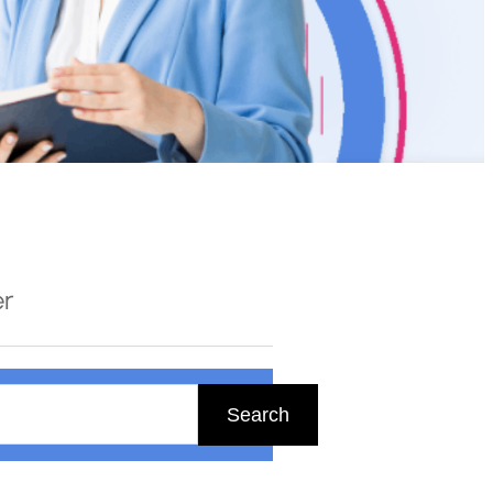
er
Search