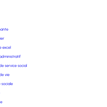
nante
ier
 excel
administratif
de service social
de vie
 sociale
e
le