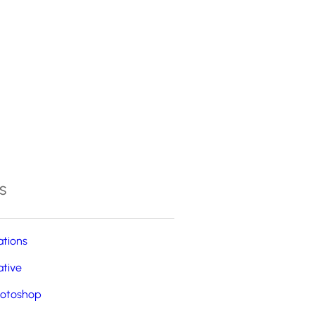
4
s
ations
ative
otoshop