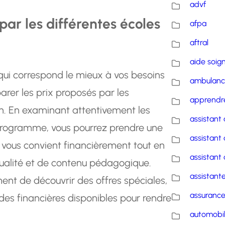
advf
ar les différentes écoles
afpa
aftral
aide soig
 qui correspond le mieux à vos besoins
ambulanc
parer les prix proposés par les
apprendre
on. En examinant attentivement les
assistant 
 programme, vous pourrez prendre une
assistant 
i vous convient financièrement tout en
assistant 
ualité et de contenu pédagogique.
assistante
nt de découvrir des offres spéciales,
assuranc
des financières disponibles pour rendre
automobi