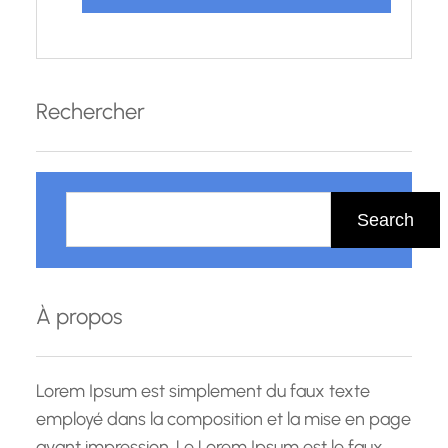
Rechercher
R
e
Search
c
h
e
À propos
r
c
h
Lorem Ipsum est simplement du faux texte
e
employé dans la composition et la mise en page
avant impression. Le Lorem Ipsum est le faux