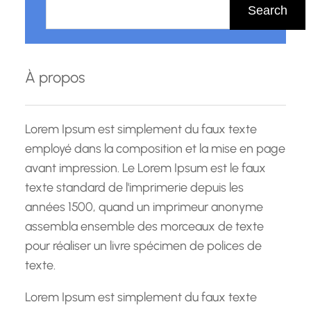
e
Search
c
h
e
À propos
r
c
h
Lorem Ipsum est simplement du faux texte
e
employé dans la composition et la mise en page
avant impression. Le Lorem Ipsum est le faux
texte standard de l'imprimerie depuis les
années 1500, quand un imprimeur anonyme
assembla ensemble des morceaux de texte
pour réaliser un livre spécimen de polices de
texte.
Lorem Ipsum est simplement du faux texte