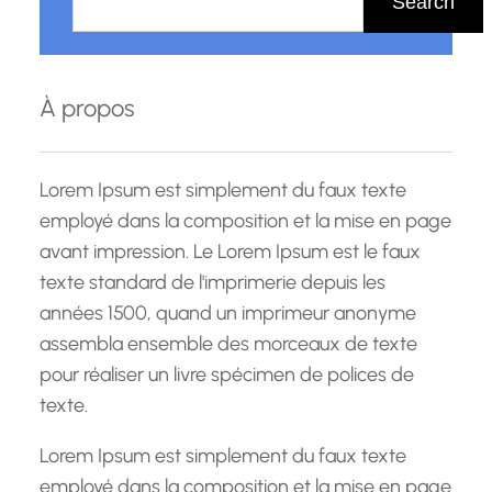
Search
c
h
e
À propos
r
c
h
Lorem Ipsum est simplement du faux texte
e
employé dans la composition et la mise en page
avant impression. Le Lorem Ipsum est le faux
texte standard de l'imprimerie depuis les
années 1500, quand un imprimeur anonyme
assembla ensemble des morceaux de texte
pour réaliser un livre spécimen de polices de
texte.
Lorem Ipsum est simplement du faux texte
employé dans la composition et la mise en page