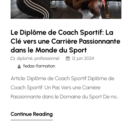
Le Diplôme de Coach Sportif: La
Clé vers une Carrière Passionnante
dans le Monde du Sport
diplomé
, 
professionnel
12 juin 2024
fedas-formation
Article: Diplôme de Coach Sportif Diplôme de
Coach Sportif: Un Pas Vers une Carrière
Passionnante dans le Domaine du Sport De nos
jours, l’intérêt pour la santé, le bien-être et la
Continue Reading
condition physique est en constante
augmentation. En conséquence, le métier de