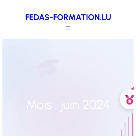
Aller
FEDAS-FORMATION.LU
au
contenu
Mois :
juin 2024