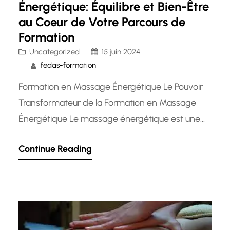
Énergétique: Équilibre et Bien-Être
au Coeur de Votre Parcours de
Formation
Uncategorized
15 juin 2024
fedas-formation
Formation en Massage Énergétique Le Pouvoir
Transformateur de la Formation en Massage
Énergétique Le massage énergétique est une
pratique ancienne qui vise à rééquilibrer l’énergie
Continue Reading
vitale du corps pour favoriser la guérison et le
bien-être. De plus en plus de personnes se
tournent vers cette forme de thérapie
alternative pour soulager le stress, les tensions…