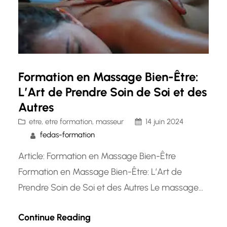
Formation en Massage Bien-Être:
L’Art de Prendre Soin de Soi et des
Autres
etre
, 
etre formation
, 
masseur
14 juin 2024
fedas-formation
Article: Formation en Massage Bien-Être
Formation en Massage Bien-Être: L’Art de
Prendre Soin de Soi et des Autres Le massage
bien-être est une pratique ancienne qui vise à
Continue Reading
détendre le corps et l’esprit, favorisant ainsi le