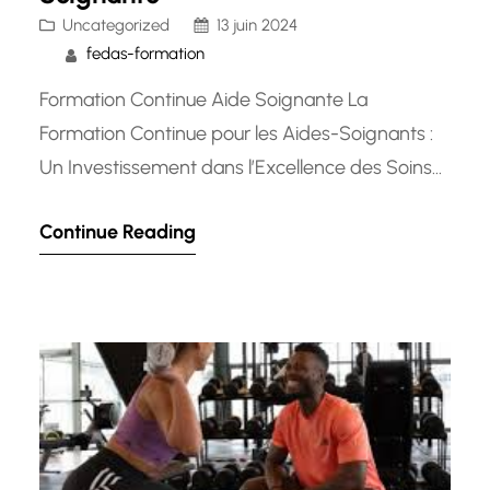
Uncategorized
13 juin 2024
fedas-formation
Formation Continue Aide Soignante La
Formation Continue pour les Aides-Soignants :
Un Investissement dans l’Excellence des Soins
Les aides-soignants jouent un rôle crucial dans
Continue Reading
le domaine de la santé, offrant un soutien
essentiel aux patients et contribuant à leur bien-
être quotidien. Pour maintenir des normes
élevées de soins et rester à jour avec les
avancées…