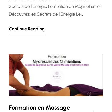
Secrets de l’Énergie Formation en Magnétisme :
Découvrez les Secrets de l’Énergie Le
magnétisme est une pratique ancienne qui
Continue Reading
repose sur la croyance en l’énergie vitale
présente en chaque individu. De nos jours, de
plus en plus de personnes s’intéressent à cette
discipline pour ses potentiels bienfaits sur le…
Formation en Massage