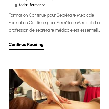
fedas-formation
Formation Continue pour Secrétaire Médicale
Formation Continue pour Secrétaire Médicale La
profession de secrétaire médicale est essentielle
dans le bon fonctionnement d’un établissement
Continue Reading
de santé. En tant que pivot central entre les
patients, les médecins et les autres membres du
personnel médical, les secrétaires médicales
jouent un rôle crucial dans la coordination des
activités administratives…