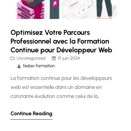
Optimisez Votre Parcours
Professionnel avec la Formation
Continue pour Développeur Web
Uncategorized
19 juin 2024
fedas-formation
La formation continue pour les développeurs
web est essentielle dans un domaine en
constante évolution comme celui de la
technologie. En tant que développeur web, il est
Continue Reading
crucial de rester à jour avec les dernières
tendances, langages de programmation et