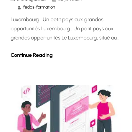
fedas-formation
Luxembourg : Un petit pays aux grandes
opportunités Luxembourg : Un petit pays aux
grandes opportunités Le Luxembourg, situé au
cœur de l’Europe, est un petit pays qui regorge
Continue Reading
de merveilles et d’opportunités. Connu pour sa
prospérité économique, sa diversité culturelle et
son haut niveau de vie, le Grand-Duché de
Luxembourg attire des personnes du…