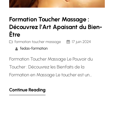
Formation Toucher Massage :
Découvrez l’Art Apaisant du Bien-
Être
formation toucher massage
17 juin 2024
fedas-formation
Formation Toucher Massage Le Pouvoir du
Toucher : Découvrez les Bienfaits de la
Formation en Massage Le toucher est un
langage universel qui peut apporter un
Continue Reading
soulagement physique et émotionnel profond.
La formation en massage offre une opportunité
unique d’apprendre à utiliser ce langage pour