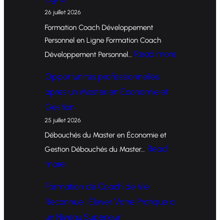
26 juillet 2026
Formation Coach Développement
Personnel en Ligne Formation Coach
:
Read more
Développement Personnel…
F
Opportunités professionnelles
o
après un Master en Économie et
r
Gestion
m
25 juillet 2026
a
Débouchés du Master en Économie et
t
Read
Gestion Débouchés du Master…
i
:
more
o
O
Formation de Coach de Vie
n
p
Reconnue : Élever Votre Pratique à
d
p
un Niveau Supérieur