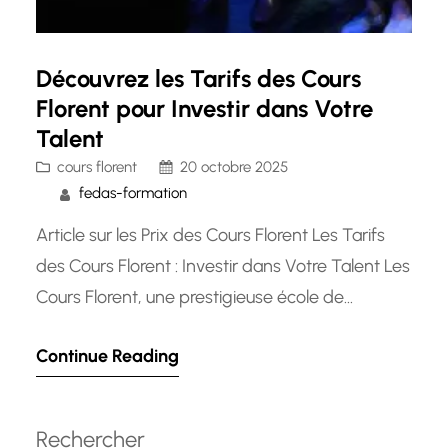
Découvrez les Tarifs des Cours
Florent pour Investir dans Votre
Talent
cours florent
20 octobre 2025
fedas-formation
Article sur les Prix des Cours Florent Les Tarifs
des Cours Florent : Investir dans Votre Talent Les
Cours Florent, une prestigieuse école de
formation artistique basée à Paris, est réputée
Continue Reading
pour son excellence dans l’enseignement du
théâtre, du cinéma et de la comédie musicale.
Pour de nombreux aspirants artistes, suivre une
Rechercher