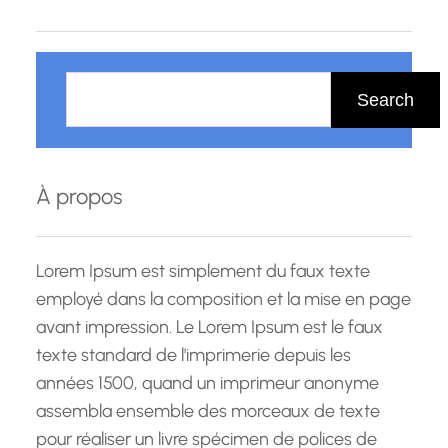
formation aux Cours…
R
e
Search
c
h
e
À propos
r
c
h
Lorem Ipsum est simplement du faux texte
e
employé dans la composition et la mise en page
avant impression. Le Lorem Ipsum est le faux
texte standard de l'imprimerie depuis les
années 1500, quand un imprimeur anonyme
assembla ensemble des morceaux de texte
pour réaliser un livre spécimen de polices de