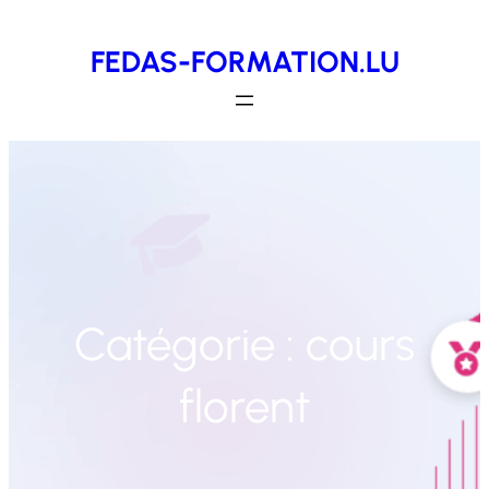
Aller
FEDAS-FORMATION.LU
au
contenu
Catégorie :
cours
florent