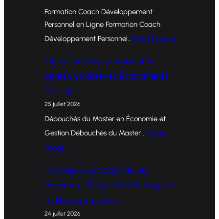
Formation Coach Développement
Personnel en Ligne Formation Coach
:
Read more
Développement Personnel…
F
Opportunités professionnelles
o
après un Master en Économie et
r
Gestion
m
25 juillet 2026
a
Débouchés du Master en Économie et
t
Read
Gestion Débouchés du Master…
i
:
more
o
O
Formation de Coach de Vie
n
p
Reconnue : Élever Votre Pratique à
d
p
un Niveau Supérieur
e
o
24 juillet 2026