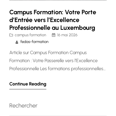
Campus Formation: Votre Porte
d’Entrée vers l’Excellence
Professionnelle au Luxembourg
campus formation
16 mai 2026
fedas-formation
Article sur Campus Formation Campus
Formation : Votre Passerelle vers l’Excellence
Professionnelle Les formations professionnelles
jouent un rôle essentiel dans le développement
Continue Reading
des compétences et l’avancement de carrière.
Dans ce contexte, Campus Formation se
démarque comme un acteur majeur dans le
Rechercher
domaine de l’éducation et de la formation