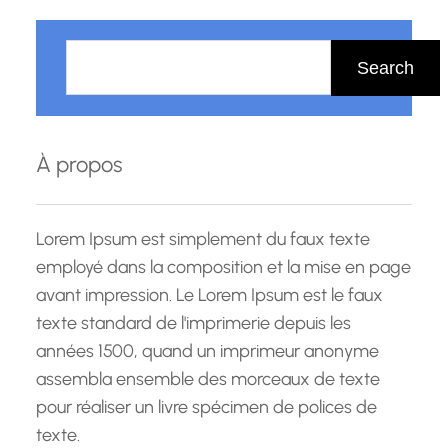
continue. Basé au Luxembourg, Campus
R
Formation offre…
e
Search
c
h
e
À propos
r
c
h
Lorem Ipsum est simplement du faux texte
e
employé dans la composition et la mise en page
avant impression. Le Lorem Ipsum est le faux
texte standard de l'imprimerie depuis les
années 1500, quand un imprimeur anonyme
assembla ensemble des morceaux de texte
pour réaliser un livre spécimen de polices de
texte.