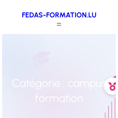
Aller
FEDAS-FORMATION.LU
au
contenu
Catégorie :
campus
formation