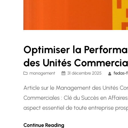
Optimiser la Perfor
des Unités Commercia
management
31 décembre 2025
fedas-
Article sur le Management des Unités 
Commerciales : Clé du Succès en Affair
aspect essentiel de toute entreprise prospè
opérationnelles et stratégiques d’une unit
Continue Reading
Les responsabilités d’un manager d’unité…