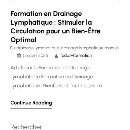
Formation en Drainage
Lymphatique : Stimuler la
Circulation pour un Bien-Être
Optimal
drainage lymphatique
, 
drainage lymphatique manuel
05 avril 2026
fedas-formation
Article sur la Formation en Drainage
Lymphatique Formation en Drainage
Lymphatique : Bienfaits et Techniques Le
drainage lymphatique est une technique de
Continue Reading
massage doux et rythmé qui vise à stimuler la
circulation de la lymphe dans le corps. Cette
méthode thérapeutique est reconnue pour ses
Rechercher