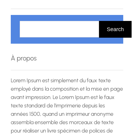
nombreux bienfaits sur la santé et le bien-être.
La formation…
R
e
Search
c
h
e
À propos
r
c
h
Lorem Ipsum est simplement du faux texte
e
employé dans la composition et la mise en page
avant impression. Le Lorem Ipsum est le faux
texte standard de l'imprimerie depuis les
années 1500, quand un imprimeur anonyme
assembla ensemble des morceaux de texte
pour réaliser un livre spécimen de polices de