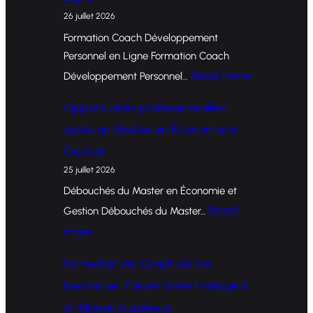
26 juillet 2026
Formation Coach Développement
Personnel en Ligne Formation Coach
:
Read more
Développement Personnel…
F
Opportunités professionnelles
o
après un Master en Économie et
r
Gestion
m
25 juillet 2026
a
Débouchés du Master en Économie et
t
Read
Gestion Débouchés du Master…
i
:
more
o
O
Formation de Coach de Vie
n
p
Reconnue : Élever Votre Pratique à
d
p
un Niveau Supérieur
e