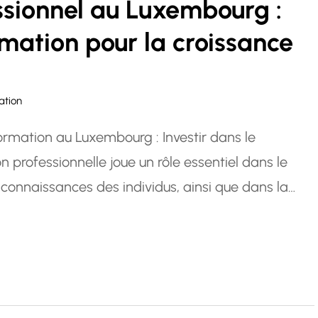
sionnel au Luxembourg :
mation pour la croissance
ation
ormation au Luxembourg : Investir dans le
professionnelle joue un rôle essentiel dans le
nnaissances des individus, ainsi que dans la
rg, un pays reconnu pour son économie
qualifiée, l’importance de…