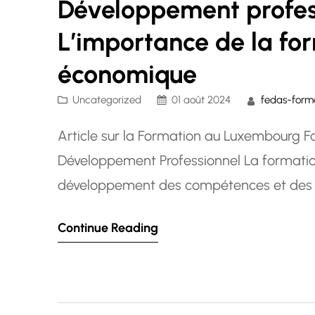
Développement profes
L’importance de la for
économique
Uncategorized
01 août 2024
fedas-form
Article sur la Formation au Luxembourg F
Développement Professionnel La formation 
développement des compétences et des co
croissance des entreprises. Au Luxembou
Continue Reading
dynamique et sa main-d’œuvre hautement 