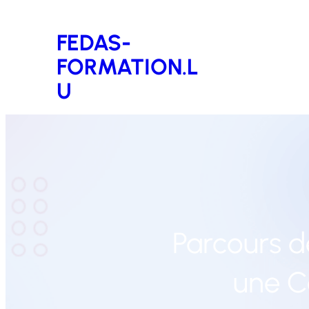
Aller
FEDAS-
au
FORMATION.L
contenu
U
Parcours d
une C