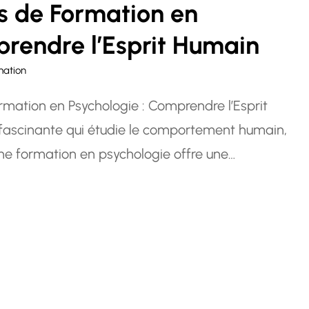
tés de Formation en
rendre l’Esprit Humain
mation
ormation en Psychologie : Comprendre l’Esprit
 fascinante qui étudie le comportement humain,
ne formation en psychologie offre une
ain et des interactions sociales, ce qui peut être
fessionnels.…