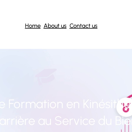
Home
About us
Contact us
e Formation en Kinésithér
arrière au Service du Bie