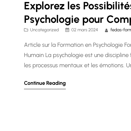
Explorez les Possibili
Psychologie pour Comp
Uncategorized
02 mars 2024
fedas-for
Article sur la Formation en Psychologie F
Humain La psychologie est une discipline
les processus mentaux et les émotions. U
compréhension approfondie de l’esprit hum
Continue Reading
appliqué dans de nombreux domaines pro