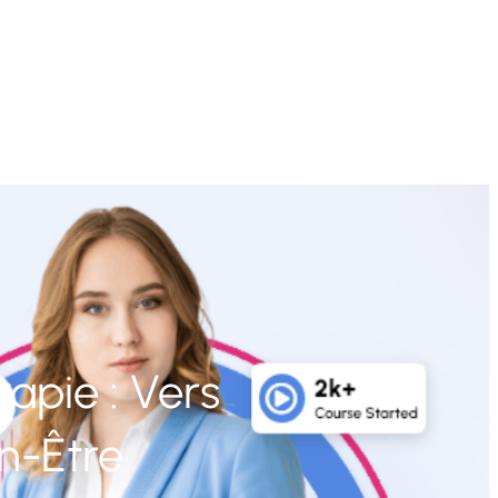
apie : Vers
n-Être