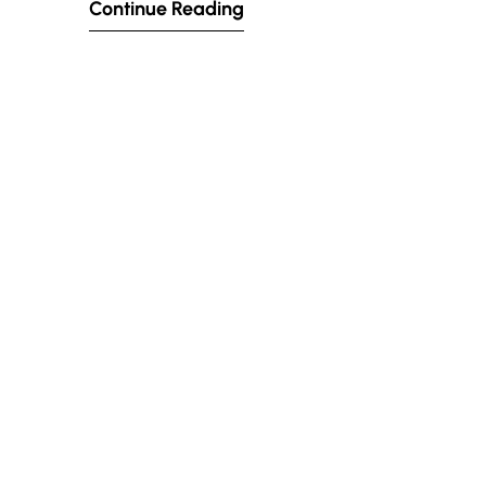
Continue Reading
secteurs, obtenir…