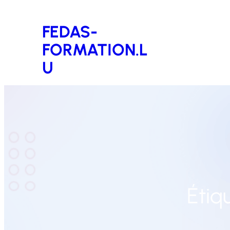
Aller
FEDAS-
au
FORMATION.L
contenu
U
Étiq