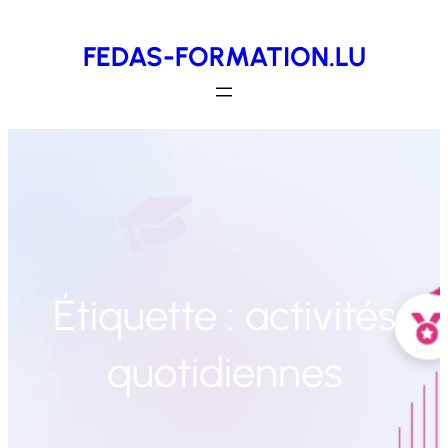
Aller
FEDAS-FORMATION.LU
au
contenu
Étiquette :
activités
quotidiennes