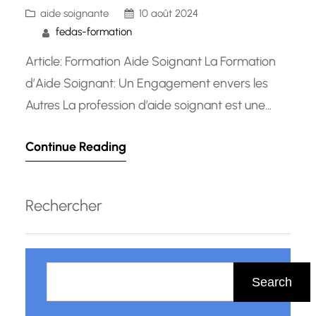
aide soignante
10 août 2024
fedas-formation
Article: Formation Aide Soignant La Formation
d’Aide Soignant: Un Engagement envers les
Autres La profession d’aide soignant est une
vocation noble et essentielle au bon
Continue Reading
fonctionnement du système de santé. Les aides
soignants jouent un rôle crucial dans le bien-être
et le rétablissement des patients, offrant un
Rechercher
soutien précieux aux infirmiers et aux médecins.
La…
R
e
Search
c