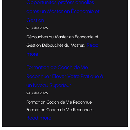
Opportunités professionnelles
o
après un Master en Économie et
r
Gestion
m
25 juillet 2026
a
Débouchés du Master en Économie et
t
Read
Gestion Débouchés du Master…
i
:
more
o
O
Formation de Coach de Vie
n
p
Reconnue : Élever Votre Pratique à
d
p
un Niveau Supérieur
e
o
24 juillet 2026
C
r
Formation Coach de Vie Reconnue
o
t
Formation Coach de Vie Reconnue…
a
u
:
Read more
c
n
F