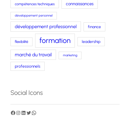
connaissances
compétences techniques
développement personnel
développement professionnel
finance
formation
leadership
flexibilité
marché du travail
marketing
professionnels
Social Icons
F
I
L
T
W
a
n
i
w
h