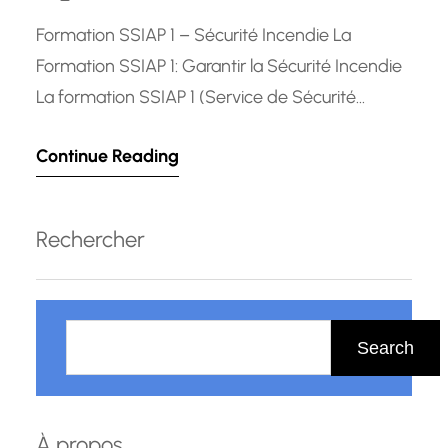
Formation SSIAP 1 – Sécurité Incendie La
Formation SSIAP 1: Garantir la Sécurité Incendie
La formation SSIAP 1 (Service de Sécurité
Incendie et d’Assistance à Personnes) est une
Continue Reading
étape cruciale pour toute personne souhaitant
travailler dans le domaine de la sécurité
incendie. Ce programme de formation vise à
Rechercher
former des agents capables d’assurer la
prévention…
R
e
Search
c
h
e
À propos