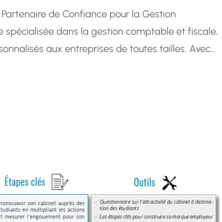
 Partenaire de Confiance pour la Gestion
spécialisée dans la gestion comptable et fiscale,
sonnalisés aux entreprises de toutes tailles. Avec
s et expérimentés, Deficompta se positionne
der les entreprises à…