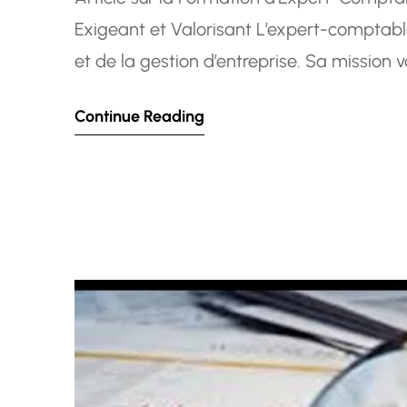
Exigeant et Valorisant L’expert-comptabl
et de la gestion d’entreprise. Sa mission v
conseiller stratégique qui aide les entrepr
Continue Reading
La formation pour…