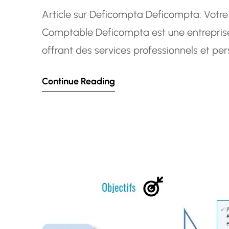
Article sur Deficompta Deficompta: Votre
Comptable Deficompta est une entreprise 
offrant des services professionnels et per
une équipe d’experts comptables qualifié
Continue Reading
comme un partenaire de confiance pour ai