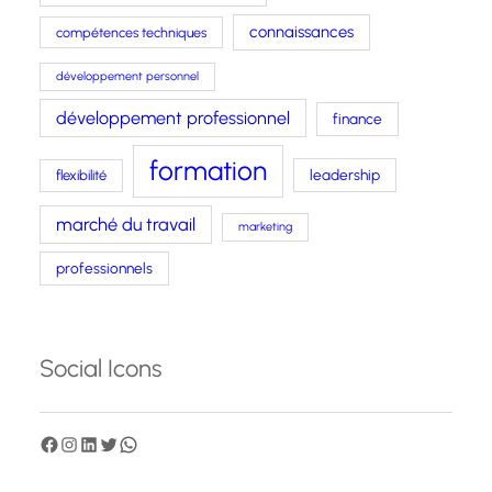
connaissances
compétences techniques
développement personnel
développement professionnel
finance
formation
leadership
flexibilité
marché du travail
marketing
professionnels
Social Icons
F
I
L
T
W
a
n
i
w
h