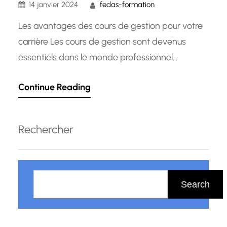
14 janvier 2024
fedas-formation
Les avantages des cours de gestion pour votre
carrière Les cours de gestion sont devenus
essentiels dans le monde professionnel
d’aujourd’hui. Que vous soyez déjà gestionnaire
Continue Reading
ou que vous aspiriez à occuper un poste de
direction, ces cours peuvent vous aider à
développer les compétences nécessaires pour
Rechercher
réussir. Dans cet article, nous explorerons les
nombreux…
R
e
Search
c
h
e