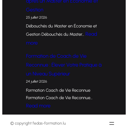
après un Master en Économie et
r
Gestion
m
25 juillet 2026
a
Débouchés du Master en Économie et
t
Read
Gestion Débouchés du Master…
i
:
more
o
O
Formation de Coach de Vie
n
p
Reconnue : Élever Votre Pratique à
d
p
un Niveau Supérieur
e
o
24 juillet 2026
C
r
Formation Coach de Vie Reconnue
o
t
Formation Coach de Vie Reconnue…
a
u
:
Read more
c
n
F
h
i
o
© copyright fedas-formation.lu