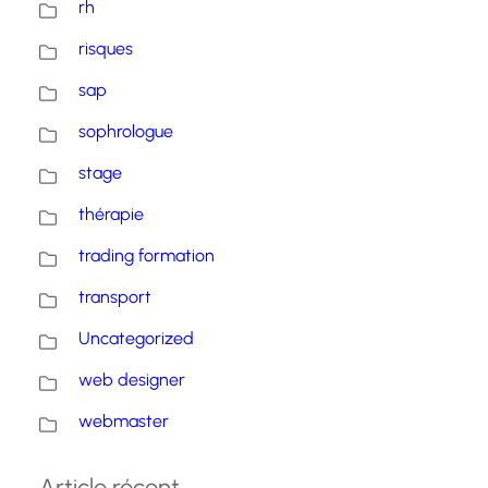
rh
risques
sap
sophrologue
stage
thérapie
trading formation
transport
Uncategorized
web designer
webmaster
Article récent