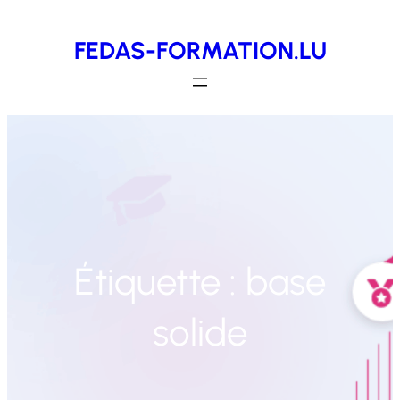
Aller
FEDAS-FORMATION.LU
au
contenu
Étiquette :
base
solide