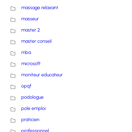
massage relaxant
masseur
master 2
master conseil
mba
microsoft
moniteur educateur
opqf
podologue
pole emploi
praticien
professionnel