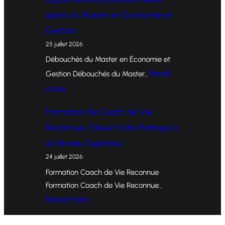
o
après un Master en Économie et
r
Gestion
m
25 juillet 2026
a
Débouchés du Master en Économie et
t
Read
Gestion Débouchés du Master…
i
:
more
o
O
Formation de Coach de Vie
n
p
Reconnue : Élever Votre Pratique à
d
p
un Niveau Supérieur
e
o
24 juillet 2026
C
r
Formation Coach de Vie Reconnue
o
t
Formation Coach de Vie Reconnue…
a
u
:
Read more
c
n
F
h