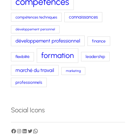
compétences
connaissances
compétences techniques
développement personnel
développement professionnel
finance
formation
leadership
flexibilité
marché du travail
marketing
professionnels
Social Icons
F
I
L
T
W