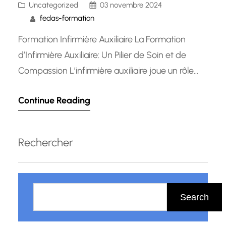
Uncategorized
03 novembre 2024
fedas-formation
Formation Infirmière Auxiliaire La Formation
d’Infirmière Auxiliaire: Un Pilier de Soin et de
Compassion L’infirmière auxiliaire joue un rôle
essentiel dans le domaine des soins de santé,
Continue Reading
offrant un soutien précieux aux infirmières et
médecins tout en étant en première ligne pour
prendre soin des patients. La formation
Rechercher
d’infirmière auxiliaire est une étape cruciale
pour…
R
e
Search
c
h