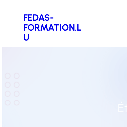
Aller
FEDAS-
au
FORMATION.L
contenu
U
É