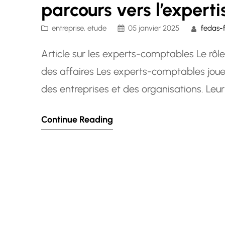
parcours vers l’experti
entreprise
, 
etude
05 janvier 2025
fedas-
Article sur les experts-comptables Le rô
des affaires Les experts-comptables joue
des entreprises et des organisations. Leu
et de fiscalité en fait des professionnels
Continue Reading
financière et la conformité légale.…