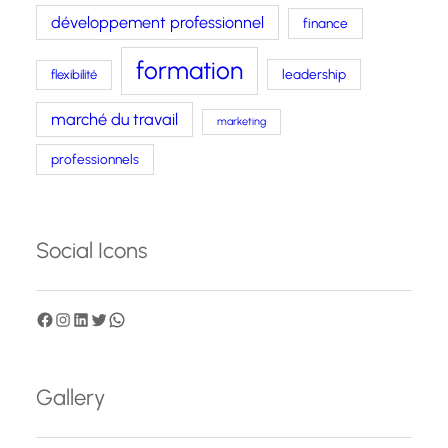
développement professionnel
finance
formation
leadership
flexibilité
marché du travail
marketing
professionnels
Social Icons
F
I
L
T
W
a
n
i
w
h
c
s
n
i
a
Gallery
e
t
k
t
t
b
a
e
t
s