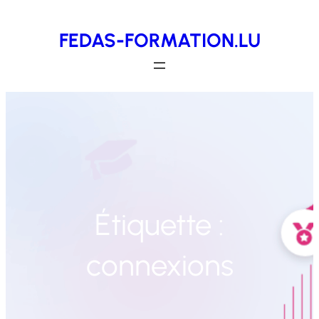
Aller
FEDAS-FORMATION.LU
au
contenu
Étiquette :
connexions