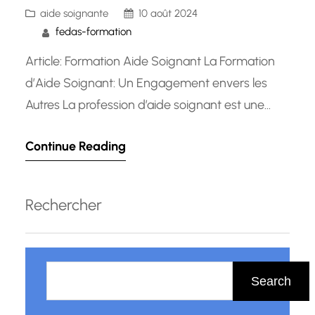
aide soignante
10 août 2024
fedas-formation
Article: Formation Aide Soignant La Formation
d’Aide Soignant: Un Engagement envers les
Autres La profession d’aide soignant est une
vocation noble et essentielle au bon
Continue Reading
fonctionnement du système de santé. Les aides
soignants jouent un rôle crucial dans le bien-être
et le rétablissement des patients, offrant un
Rechercher
soutien précieux aux infirmiers et aux médecins.
La…
R
e
Search
c