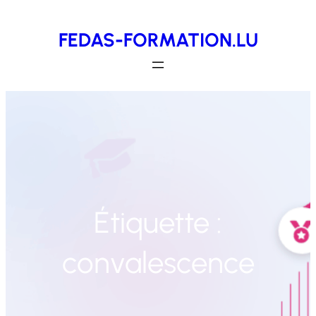
Aller
FEDAS-FORMATION.LU
au
contenu
Étiquette :
convalescence