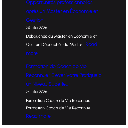
Opportunités professionnelles
o
après un Master en Économie et
r
Gestion
m
25 juillet 2026
a
Débouchés du Master en Économie et
t
Read
Gestion Débouchés du Master…
i
:
more
o
O
Formation de Coach de Vie
n
p
Reconnue : Élever Votre Pratique à
d
p
un Niveau Supérieur
e
o
24 juillet 2026
C
r
Formation Coach de Vie Reconnue
o
t
Formation Coach de Vie Reconnue…
a
u
:
Read more
c
n
F