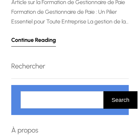
Article sur la Formation de Gestionnaire de Paie
Formation de Gestionnaire de Paie : Un Pilier
Essentiel pour Toute Entreprise La gestion de la
paie est une fonction cruciale au sein de toute
Continue Reading
entreprise. La complexité croissante des
réglementations en matière de paie et des
obligations légales en matière de rémunération
Rechercher
rend indispensable la présence…
R
e
Search
c
h
e
À propos
r