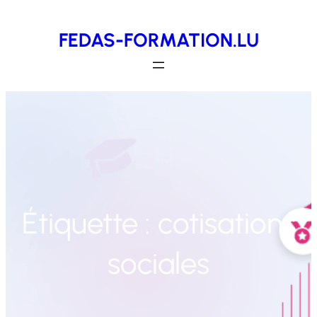
Aller
FEDAS-FORMATION.LU
au
contenu
Étiquette :
cotisations
sociales