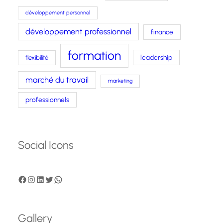
développement personnel
développement professionnel
finance
formation
leadership
flexibilité
marché du travail
marketing
professionnels
Social Icons
F
I
L
T
W
a
n
i
w
h
c
s
n
i
a
Gallery