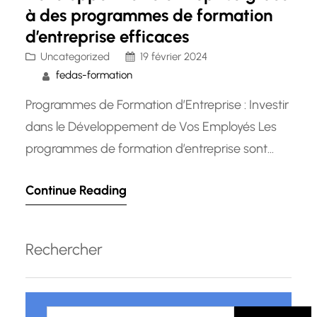
à des programmes de formation
d’entreprise efficaces
Uncategorized
19 février 2024
fedas-formation
Programmes de Formation d’Entreprise : Investir
dans le Développement de Vos Employés Les
programmes de formation d’entreprise sont
devenus un élément essentiel pour les
Continue Reading
organisations qui souhaitent rester compétitives
sur le marché en constante évolution
d’aujourd’hui. Que vous soyez une petite
Rechercher
entreprise ou une grande entreprise, investir
dans le développement des compétences de
R
vos employés…