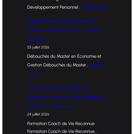
:
Read more
Développement Personnel…
F
Opportunités professionnelles
o
après un Master en Économie et
r
Gestion
m
25 juillet 2026
a
Débouchés du Master en Économie et
t
Read
Gestion Débouchés du Master…
i
:
more
o
O
Formation de Coach de Vie
n
p
Reconnue : Élever Votre Pratique à
d
p
un Niveau Supérieur
e
o
24 juillet 2026
C
r
Formation Coach de Vie Reconnue
o
t
Formation Coach de Vie Reconnue…