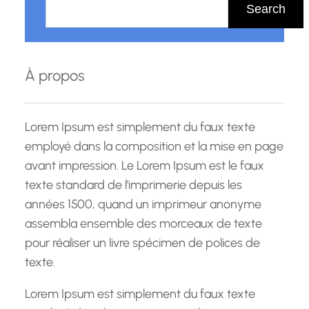
e
Search
c
h
e
À propos
r
c
h
Lorem Ipsum est simplement du faux texte
e
employé dans la composition et la mise en page
avant impression. Le Lorem Ipsum est le faux
texte standard de l'imprimerie depuis les
années 1500, quand un imprimeur anonyme
assembla ensemble des morceaux de texte
pour réaliser un livre spécimen de polices de
texte.
Lorem Ipsum est simplement du faux texte