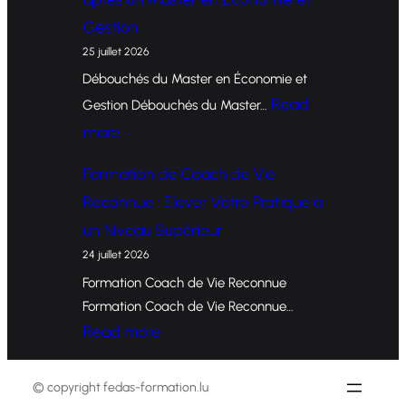
r
Gestion
m
25 juillet 2026
a
Débouchés du Master en Économie et
t
Read
Gestion Débouchés du Master…
i
:
more
o
O
Formation de Coach de Vie
n
p
Reconnue : Élever Votre Pratique à
d
p
un Niveau Supérieur
e
o
24 juillet 2026
C
r
Formation Coach de Vie Reconnue
o
t
Formation Coach de Vie Reconnue…
a
u
:
Read more
c
n
F
h
i
o
© copyright fedas-formation.lu
e