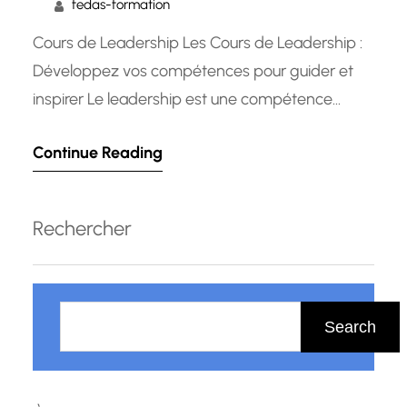
fedas-formation
Cours de Leadership Les Cours de Leadership :
Développez vos compétences pour guider et
inspirer Le leadership est une compétence
essentielle pour réussir dans tous les domaines
Continue Reading
de la vie. Que vous soyez un dirigeant
d’entreprise, un responsable d’équipe ou
simplement une personne désireuse de prendre
Rechercher
les devants, les cours de leadership peuvent
vous aider…
R
e
Search
c
h
e