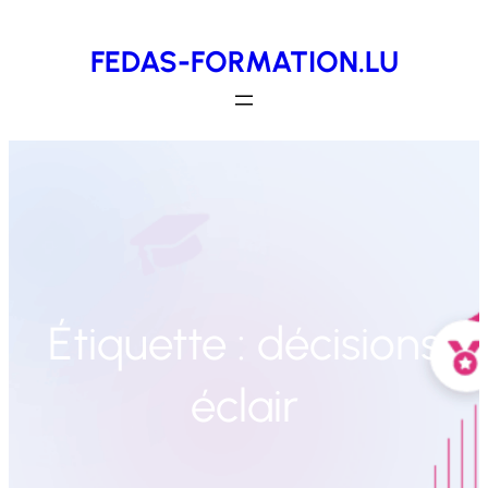
Aller
FEDAS-FORMATION.LU
au
contenu
Étiquette :
décisions
éclair