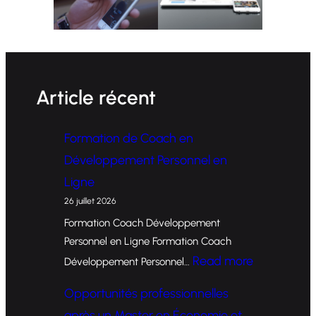
Article récent
Formation de Coach en
Développement Personnel en
Ligne
26 juillet 2026
Formation Coach Développement
Personnel en Ligne Formation Coach
:
Read more
Développement Personnel…
F
Opportunités professionnelles
o
après un Master en Économie et