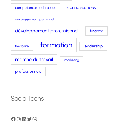
connaissances
compétences techniques
développement personnel
développement professionnel
finance
formation
leadership
flexibilité
marché du travail
marketing
professionnels
Social Icons
F
I
L
T
W
a
n
i
w
h