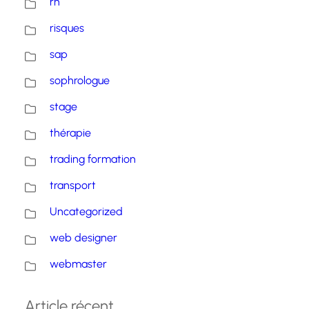
rh
risques
sap
sophrologue
stage
thérapie
trading formation
transport
Uncategorized
web designer
webmaster
Article récent