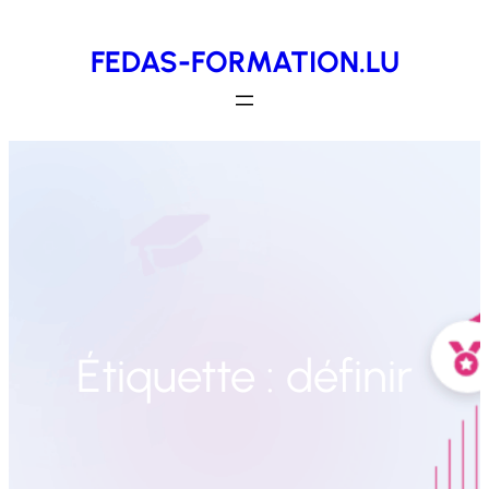
Aller
FEDAS-FORMATION.LU
au
contenu
Étiquette :
définir