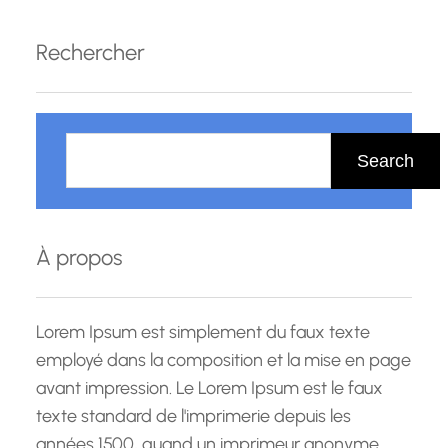
Le Luxembourg, en tant que centre financier et
économique dynamique, a besoin de talents
Rechercher
hautement qualifiés pour maintenir sa
compétitivité sur la scène internationale. Les
R
travailleurs…
e
Search
c
h
e
À propos
r
c
h
Lorem Ipsum est simplement du faux texte
e
employé dans la composition et la mise en page
avant impression. Le Lorem Ipsum est le faux
texte standard de l'imprimerie depuis les
années 1500, quand un imprimeur anonyme