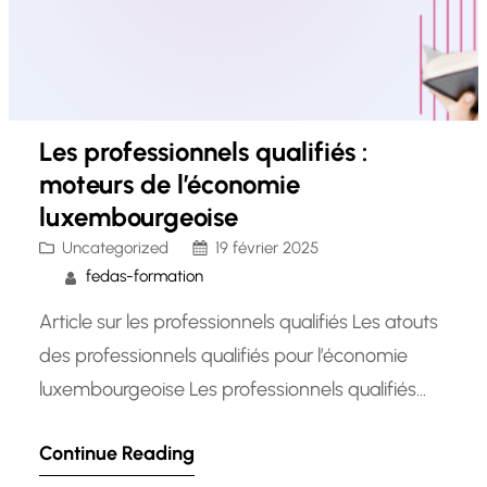
Les professionnels qualifiés :
moteurs de l’économie
luxembourgeoise
Uncategorized
19 février 2025
fedas-formation
Article sur les professionnels qualifiés Les atouts
des professionnels qualifiés pour l’économie
luxembourgeoise Les professionnels qualifiés
jouent un rôle essentiel dans le développement
Continue Reading
et la prospérité de l’économie luxembourgeoise.