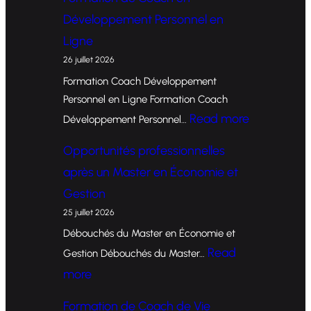
Développement Personnel en
Ligne
26 juillet 2026
Formation Coach Développement
Personnel en Ligne Formation Coach
:
Read more
Développement Personnel…
F
Opportunités professionnelles
o
après un Master en Économie et
r
Gestion
m
25 juillet 2026
a
Débouchés du Master en Économie et
t
Read
Gestion Débouchés du Master…
i
:
more
o
O
Formation de Coach de Vie